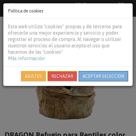
33 €
55
Envío gratuito pedidos superiores a
España peninsular,
€
44 €
Política de cookies
Baleares y
Portugal peninsular
person
shopping_cart
Esta web utiliza "cookies" propias y de terceros para
Tog
ofrecerle una mejor experiencia y servicio y poder
nav
registrar el proceso de compra. Al navegar o utilizar
nuestros servicios el usuario acepta el uso que
hacemos de las "cookies"
Más información
AJUSTES
RECHAZAR
ACEPTAR SELECCIÓN
DRAGON Refugio para Reptiles color