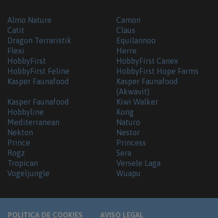
Almo Nature
Camon
Catit
Claus
Dragon Terraristik
Equilannoo
Flexi
Herre
HobbyFirst
HobbyFirst Canex
HobbyFirst Feline
HobbyFirst Hope Farms
Kasper Faunafood
Kasper Faunafood
(Akwavit)
Kasper Faunafood
Kiwi Walker
Hobbyline
Kong
Mediterranean
Naturo
Nekton
Nestor
Prince
Princess
Rogz
Sera
Tropican
Versele Laga
Vogeljungle
Wuapu
POLITICA DE COOKIES
AVISO LEGAL