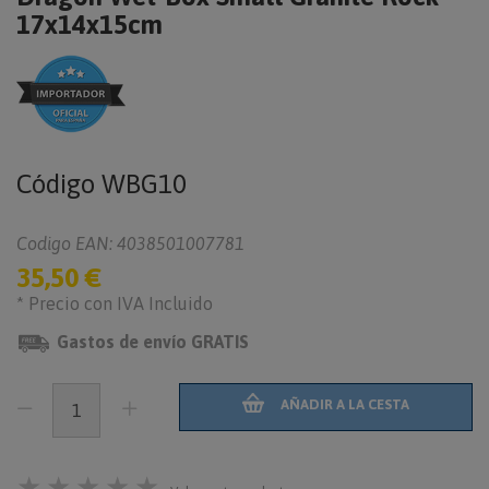
17x14x15cm
Código
WBG10
Codigo EAN: 4038501007781
35,50 €
* Precio con IVA Incluido
Gastos de envío GRATIS
AÑADIR A LA CESTA
★
★
★
★
★