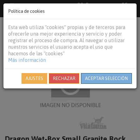
33 €
55
Envío gratuito pedidos superiores a
España peninsular,
€
44 €
Política de cookies
Baleares y
Portugal peninsular
person
shopping_cart
Esta web utiliza "cookies" propias y de terceros para
Tog
ofrecerle una mejor experiencia y servicio y poder
nav
registrar el proceso de compra. Al navegar o utilizar
nuestros servicios el usuario acepta el uso que
hacemos de las "cookies"
Más información
AJUSTES
RECHAZAR
ACEPTAR SELECCIÓN
Dragon Wet-Box Small Granite Rock