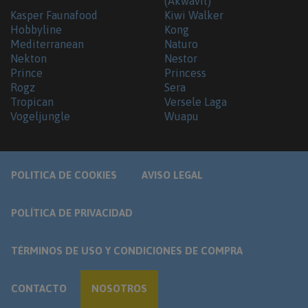
(Akwavit)
Kasper Faunafood
Kiwi Walker
Hobbyline
Kong
Mediterranean
Naturo
Nekton
Nestor
Prince
Princess
Rogz
Sera
Tropican
Versele Laga
Vogeljungle
Wuapu
POLITICA DE COOKIES
AVISO LEGAL
POLÍTICA DE PRIVACIDAD
TÉRMINOS DE USO Y CONDICIONES DE COMPRA
CONTACTO
NOSOTROS