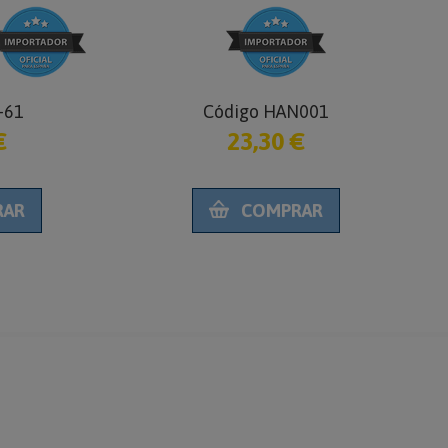
-61
Código HAN001
€
23,30 €
RAR
COMPRAR