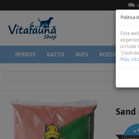
E
Política 
Esta web
experien
utilizar
"cookies
PERROS
GATOS
AVES
ROEDORES
Más inf
Sand 