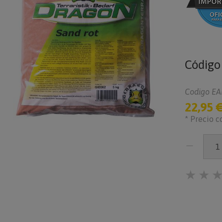
Códig
Codigo EA
22,95 
* Precio c
★
★