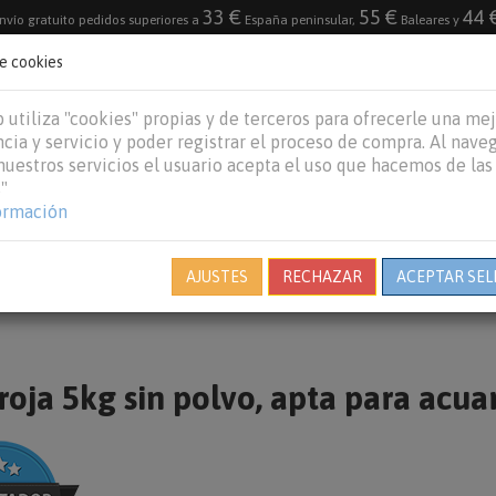
33 €
55 €
44 
nvío gratuito pedidos superiores a
España peninsular,
Baleares y
de cookies
DESTACADO
VACACIONES DE VERANO 2026
 utiliza "cookies" propias y de terceros para ofrecerle una me
cia y servicio y poder registrar el proceso de compra. Al nave
 nuestros servicios el usuario acepta el uso que hacemos de las
"
REPTILES
PECES
OTROS
MARCAS
B
ormación
AJUSTES
RECHAZAR
ACEPTAR SEL
roja 5kg sin polvo, apta para acua