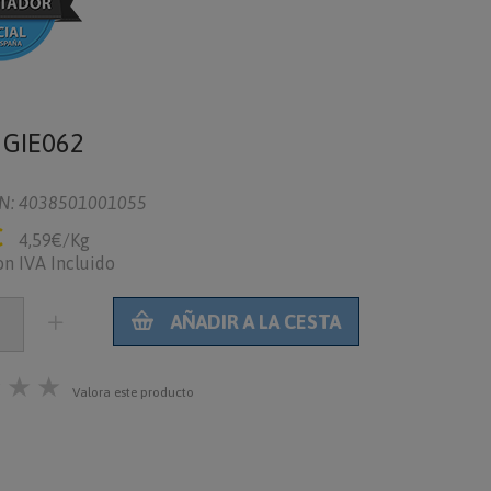
o
GIE062
N: 4038501001055
€
4,59€/Kg
on IVA Incluido
AÑADIR A LA CESTA
★
★
★
Valora este producto