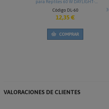
argo DRG
para Reptiles 60 W DAYLIGHT-
3
-30
Código DL-60
€
12,35 €
SPOT
RAR
COMPRAR
VALORACIONES DE CLIENTES