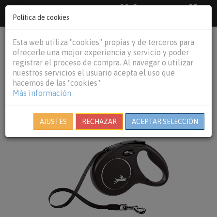
33 €
55
Envío gratuito pedidos superiores a
España peninsular,
€
44 €
Política de cookies
Baleares y
Portugal peninsular
person
shopping_cart
Esta web utiliza "cookies" propias y de terceros para
Tog
ofrecerle una mejor experiencia y servicio y poder
nav
registrar el proceso de compra. Al navegar o utilizar
nuestros servicios el usuario acepta el uso que
hacemos de las "cookies"
Más información
AJUSTES
RECHAZAR
ACEPTAR SELECCIÓN