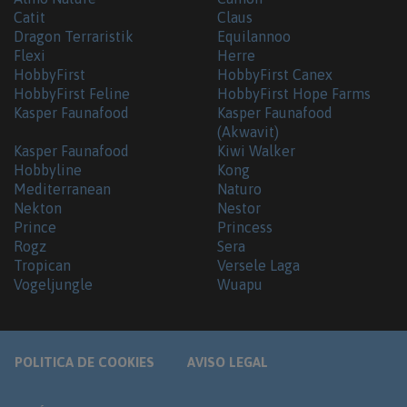
Catit
Claus
Dragon Terraristik
Equilannoo
Flexi
Herre
HobbyFirst
HobbyFirst Canex
HobbyFirst Feline
HobbyFirst Hope Farms
Kasper Faunafood
Kasper Faunafood
(Akwavit)
Kasper Faunafood
Kiwi Walker
Hobbyline
Kong
Mediterranean
Naturo
Nekton
Nestor
Prince
Princess
Rogz
Sera
Tropican
Versele Laga
Vogeljungle
Wuapu
POLITICA DE COOKIES
AVISO LEGAL