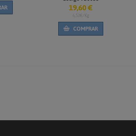
19,60 €
R
6,53€/Kg
COMPRAR