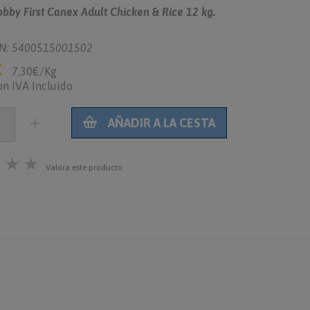
by First Canex Adult Chicken & Rice 12 kg.
N: 5400515001502
€
7,30€/Kg
on IVA Incluido
AÑADIR A LA CESTA
★
★
★
Valora este producto