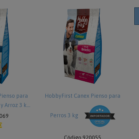
nso para
HobbyFirst Canex Pienso para
Hob
Arroz 3 kg
Pe
Perros 3 kg
9
Código 920055