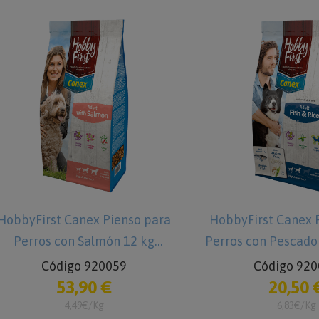
bbyFirst Canex Pienso para
HobbyFirst Canex Pie
Perros con Salmón 12 kg
Perros con Pescado y 
Código 920059
Código 92006
53,90 €
20,50 €
4,49€/Kg
6,83€/Kg