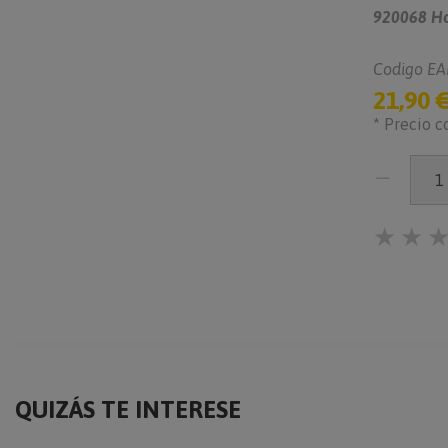
920068 Hob
Codigo EA
21,90 
* Precio c
★
★
QUIZÁS TE INTERESE