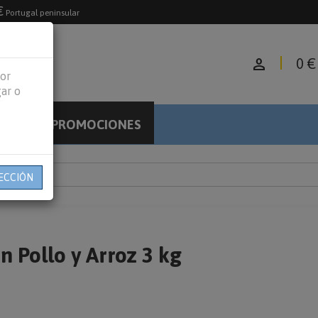
€
Portugal peninsular
person
0 €
jor
gar o
PROMOCIONES
LOG
ECCIÓN
n Pollo y Arroz 3 kg