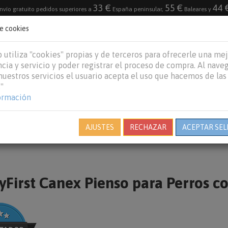
33 €
55 €
44 
nvío gratuito pedidos superiores a
España peninsular,
Baleares y
de cookies
DESTACADO
VACACIONES DE VERANO 2026
 utiliza "cookies" propias y de terceros para ofrecerle una me
cia y servicio y poder registrar el proceso de compra. Al nave
 nuestros servicios el usuario acepta el uso que hacemos de las
"
REPTILES
PECES
OTROS
MARCAS
B
ormación
AJUSTES
RECHAZAR
ACEPTAR SEL
First Canex Pienso para Perros co