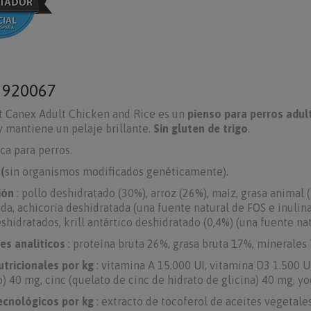
o
920067
t Canex Adult Chicken and Rice es un
pienso para perros adul
 y mantiene un pelaje brillante.
Sin gluten de trigo
.
a para perros.
(
sin organismos modificados genéticamente).
ión
: pollo deshidratado (30%), arroz (26%), maíz, grasa animal 
da, achicoria deshidratada (una fuente natural de FOS e inulina
shidratados, krill antártico deshidratado (0,4%) (una fuente na
es analíticos
: proteína bruta 26%, grasa bruta 17%, minerales 7
utricionales por kg
: vitamina A 15.000 UI, vitamina D3 1.500 
o) 40 mg, cinc (quelato de cinc de hidrato de glicina) 40 mg, yo
ecnológicos por kg
: extracto de tocoferol de aceites vegetale