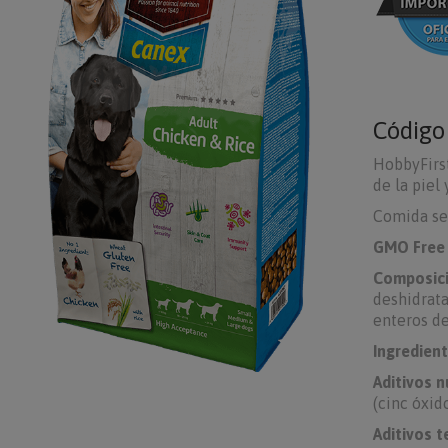
Códig
HobbyFirs
de la piel
Comida sec
GMO Free 
Composic
deshidrata
enteros de
Ingredient
Aditivos n
(cinc óxid
Aditivos t