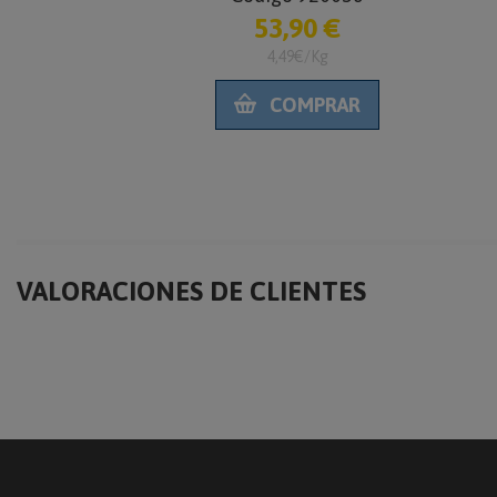
53,90 €
R
4,49€/Kg
COMPRAR
VALORACIONES DE CLIENTES