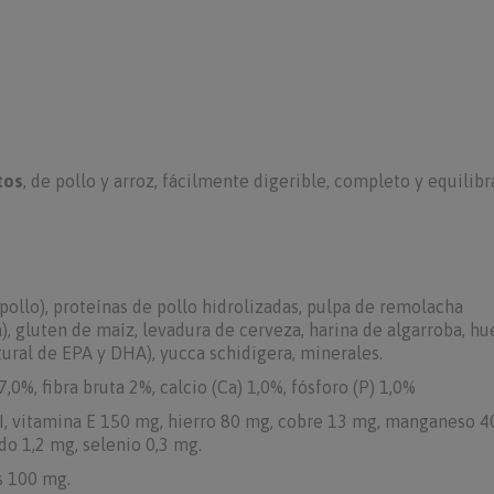
tos
, de pollo y arroz, fácilmente digerible, completo y equilib
(pollo), proteínas de pollo hidrolizadas, pulpa de remolacha
), gluten de maíz, levadura de cerveza, harina de algarroba, hu
tural de EPA y DHA), yucca schidigera, minerales.
,0%, fibra bruta 2%, calcio (Ca) 1,0%, fósforo (P) 1,0%
UI, vitamina E 150 mg, hierro 80 mg, cobre 13 mg, manganeso 4
do 1,2 mg, selenio 0,3 mg.
s 100 mg.