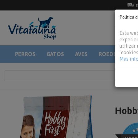
E
Política 
Esta web
experien
utilizar
"cookies
PERROS
GATOS
AVES
ROEDORES
Más inf
Hobby