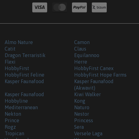
Almo Nature
Camon
Catit
Claus
Dragon Terraristik
Equilannoo
Flexi
Herre
HobbyFirst
HobbyFirst Canex
HobbyFirst Feline
HobbyFirst Hope Farms
Kasper Faunafood
Kasper Faunafood
(Akwavit)
Kasper Faunafood
Kiwi Walker
Hobbyline
Kong
Mediterranean
Naturo
Nekton
Nestor
Prince
Princess
Rogz
Sera
Tropican
Versele Laga