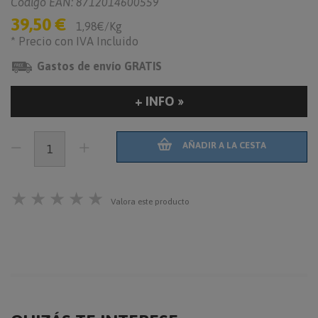
Codigo EAN: 8712014600559
39,50 €
1,98€/Kg
* Precio con IVA Incluido
Gastos de envío GRATIS
+ INFO »
AÑADIR A LA CESTA
★
★
★
★
★
Valora este producto