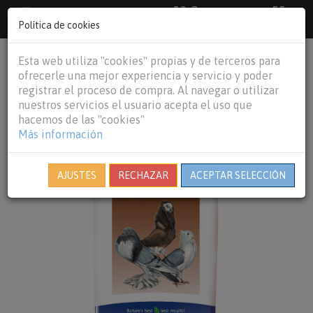
33 €
55
Envío gratuito pedidos superiores a
España peninsular,
€
44 €
Política de cookies
Baleares y
Portugal peninsular
person
shopping_cart
Esta web utiliza "cookies" propias y de terceros para
Tog
ofrecerle una mejor experiencia y servicio y poder
nav
registrar el proceso de compra. Al navegar o utilizar
nuestros servicios el usuario acepta el uso que
hacemos de las "cookies"
Más información
AJUSTES
RECHAZAR
ACEPTAR SELECCIÓN