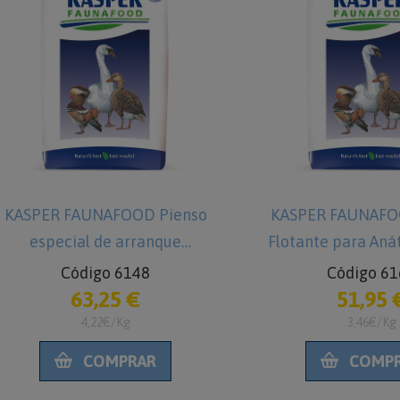
KASPER FAUNAFOOD Pienso
KASPER FAUNAFO
especial de arranque
Flotante para Aná
Microflotante para Anátidas 15
Comida para 
Código 6148
Código 61
kg Comida para Patitos
63,25 €
51,95 
4,22€/Kg
3,46€/Kg
COMPRAR
COMP