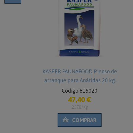
OD Pienso
KASPER FAUNAFOOD Pienso de
inas 15 kg
arranque para Anátidas 20 kg
os Marinos
Comida para Patitos
160
Código 615020
€
47,40 €
2,37€/Kg
RAR
COMPRAR