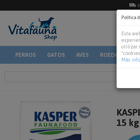
E
Política 
Esta web
experien
utilizar
"cookies
PERROS
GATOS
AVES
ROEDORES
Más inf
KASPE
15 kg