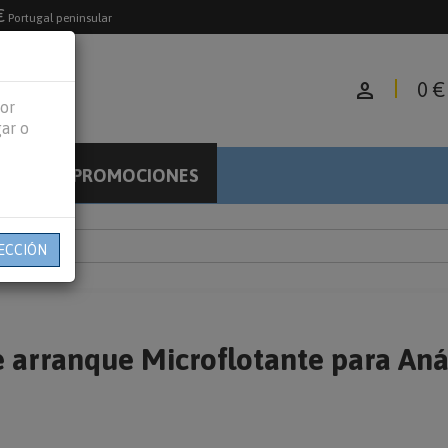
€
Portugal peninsular
person
0 €
jor
gar o
PROMOCIONES
LOG
ECCIÓN
arranque Microflotante para Aná