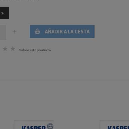
 »
AÑADIR A LA CESTA
★
★
★
Valora este producto