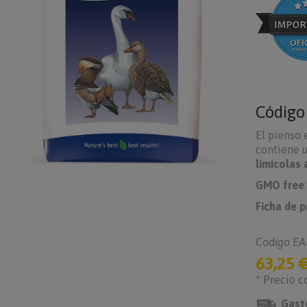
Códig
El pienso 
contiene u
limícolas 
GMO free
Ficha de 
Codigo EA
63,25 
* Precio c
Gast