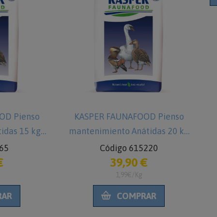
OD Pienso
KASPER FAUNAFOOD Pienso
tidas 15 kg
mantenimiento Anátidas 20 kg
c
Patos
Comida para Patos
65
Código 615220
€
39,90 €
1,99€/Kg
RAR
COMPRAR