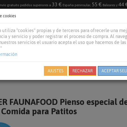
33 €
55 €
44 
nvío gratuito pedidos superiores a
España peninsular,
Baleares y
de cookies
DESTACADO
VACACIONES DE VERANO 2026
 utiliza "cookies" propias y de terceros para ofrecerle una me
cia y servicio y poder registrar el proceso de compra. Al nave
 nuestros servicios el usuario acepta el uso que hacemos de las
"
REPTILES
PECES
OTROS
MARCAS
B
ormación
AJUSTES
RECHAZAR
ACEPTAR SEL
R FAUNAFOOD Pienso especial de 
 Comida para Patitos