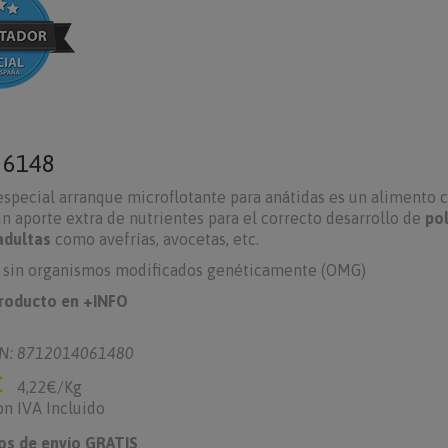
o
6148
especial arranque microflotante para anátidas es un alimento 
n aporte extra de nutrientes para el correcto desarrollo de
pol
adultas
como avefrías, avocetas, etc.
: sin organismos modificados genéticamente (OMG)
producto en +INFO
N: 8712014061480
€
4,22€/Kg
on IVA Incluido
os de envío GRATIS