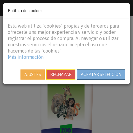
33 €
55
Envío gratuito pedidos superiores a
España peninsular,
€
44 €
Política de cookies
Baleares y
Portugal peninsular
person
shopping_cart
Esta web utiliza "cookies" propias y de terceros para
Tog
ofrecerle una mejor experiencia y servicio y poder
nav
registrar el proceso de compra. Al navegar o utilizar
nuestros servicios el usuario acepta el uso que
hacemos de las "cookies"
Más información
AJUSTES
RECHAZAR
ACEPTAR SELECCIÓN