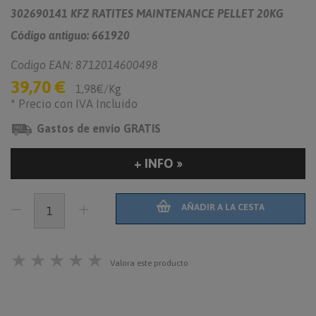
302690141
KFZ RATITES MAINTENANCE PELLET 20KG
Código antiguo: 661920
Codigo EAN: 8712014600498
39,70 €
1,98€/Kg
* Precio con IVA Incluido
Gastos de envío GRATIS
+ INFO »
AÑADIR A LA CESTA
★
★
★
★
★
Valora este producto