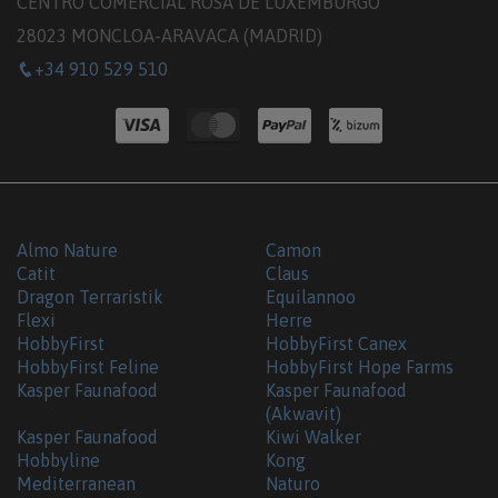
CENTRO COMERCIAL ROSA DE LUXEMBURGO
28023 MONCLOA-ARAVACA (MADRID)
+34 910 529 510
Almo Nature
Camon
Catit
Claus
Dragon Terraristik
Equilannoo
Flexi
Herre
HobbyFirst
HobbyFirst Canex
HobbyFirst Feline
HobbyFirst Hope Farms
Kasper Faunafood
Kasper Faunafood
(Akwavit)
Kasper Faunafood
Kiwi Walker
Hobbyline
Kong
Mediterranean
Naturo