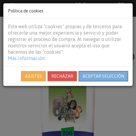
33 €
55
Envío gratuito pedidos superiores a
España peninsular,
€
44 €
Política de cookies
Baleares y
Portugal peninsular
person
shopping_cart
Esta web utiliza "cookies" propias y de terceros para
Tog
ofrecerle una mejor experiencia y servicio y poder
nav
registrar el proceso de compra. Al navegar o utilizar
nuestros servicios el usuario acepta el uso que
hacemos de las "cookies"
NUEVO CÓDIGO DE PRODUCTO
Más información
AJUSTES
RECHAZAR
ACEPTAR SELECCIÓN