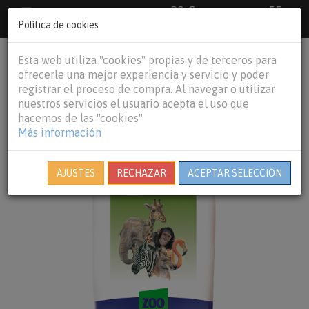
33 €
55
Envío gratuito pedidos superiores a
España peninsular,
€
44 €
Política de cookies
Baleares y
Portugal peninsular
person
shopping_cart
Esta web utiliza "cookies" propias y de terceros para
Tog
ofrecerle una mejor experiencia y servicio y poder
nav
registrar el proceso de compra. Al navegar o utilizar
nuestros servicios el usuario acepta el uso que
hacemos de las "cookies"
Más información
AJUSTES
RECHAZAR
ACEPTAR SELECCIÓN