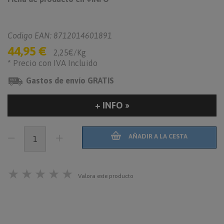
Codigo EAN: 8712014601891
44,95 €
2,25€/Kg
* Precio con IVA Incluido
Gastos de envío GRATIS
+ INFO »
AÑADIR A LA CESTA
★
★
★
★
★
Valora este producto