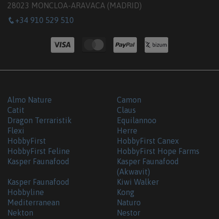
28023 MONCLOA-ARAVACA (MADRID)
+34 910 529 510
Almo Nature
Camon
Catit
Claus
Dragon Terraristik
Equilannoo
Flexi
Herre
HobbyFirst
HobbyFirst Canex
HobbyFirst Feline
HobbyFirst Hope Farms
Kasper Faunafood
Kasper Faunafood
(Akwavit)
Kasper Faunafood
Kiwi Walker
Hobbyline
Kong
Mediterranean
Naturo
Nekton
Nestor