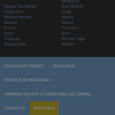
(Akwavit)
Kasper Faunafood
Kiwi Walker
Hobbyline
Kong
Mediterranean
Naturo
Nekton
Nestor
Prince
Princess
Rogz
Sera
Tropican
Versele Laga
Vogeljungle
Wuapu
POLITICA DE COOKIES
AVISO LEGAL
POLÍTICA DE PRIVACIDAD
TÉRMINOS DE USO Y CONDICIONES DE COMPRA
CONTACTO
NOSOTROS