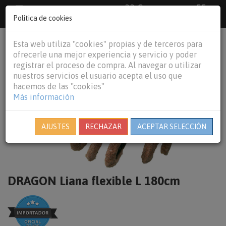
33 €
55
Envío gratuito pedidos superiores a
España peninsular,
€
44 €
Política de cookies
Baleares y
Portugal peninsular
person
shopping_cart
Esta web utiliza "cookies" propias y de terceros para
Tog
ofrecerle una mejor experiencia y servicio y poder
nav
registrar el proceso de compra. Al navegar o utilizar
nuestros servicios el usuario acepta el uso que
hacemos de las "cookies"
Más información
AJUSTES
RECHAZAR
ACEPTAR SELECCIÓN
DRAGON Liana flexible L 180cm