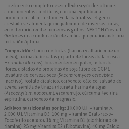
Un alimento completo desarrollado según los últimos
conocimientos científicos, con una equilibrada
proporción calcio-fósforo. En la naturaleza el gecko
crestado se alimenta principalmente de diversas frutas,
en el terrario recibe numerosos grillos. NEKTON Crested
Gecko es una combinación de ambos, proporcionando una
nutrición óptima.
Composición:
harina de frutas (banana y albaricoque en
polvo), harina de insectos (a partir de larvas de la mosca
Hermetia illucens
), huevo entero en polvo, polen de
flores, aislados de proteínas de soja (libre de OGM),
levadura de cerveza seca (
Saccharomyces cerevisiae
inactivo), fosfato dicálcico, carbonato cálcico, salvado de
avena, semilla de linaza triturada, harina de algas
(
Ascophyllum nodosum
), escaramujo, cúrcuma, lecitina,
espirulina, carbonato de magnesio.
Aditivos nutricionales por kg:
10.000 U.I. Vitamina A,
2.000 U.I. Vitamina D3, 100 mg Vitamina E (all-rac-α-
Tocoferilo acetato), 18 mg Vitamina B1 (clorhidrato de
tiamina), 25 mg Vitamina B2 (Riboflavina), 40 mg Calcio