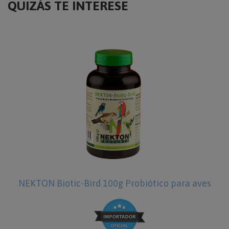
QUIZÁS TE INTERESE
ótico para aves
NEKTON R 35g Suplemento ali
Pájaros plumaje rojo