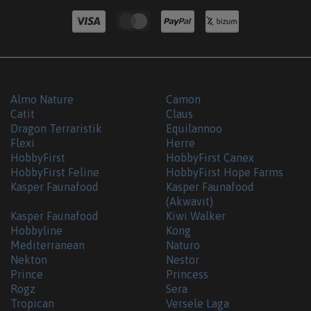
Almo Nature
Camon
Catit
Claus
Dragon Terraristik
Equilannoo
Flexi
Herre
HobbyFirst
HobbyFirst Canex
HobbyFirst Feline
HobbyFirst Hope Farms
Kasper Faunafood
Kasper Faunafood
(Akwavit)
Kasper Faunafood
Kiwi Walker
Hobbyline
Kong
Mediterranean
Naturo
Nekton
Nestor
Prince
Princess
Rogz
Sera
Tropican
Versele Laga