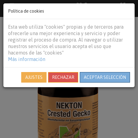
33 €
55
Envío gratuito pedidos superiores a
España peninsular,
€
44 €
Política de cookies
Baleares y
Portugal peninsular
person
shopping_cart
Esta web utiliza "cookies" propias y de terceros para
Tog
ofrecerle una mejor experiencia y servicio y poder
nav
registrar el proceso de compra. Al navegar o utilizar
nuestros servicios el usuario acepta el uso que
hacemos de las "cookies"
Más información
AJUSTES
RECHAZAR
ACEPTAR SELECCIÓN