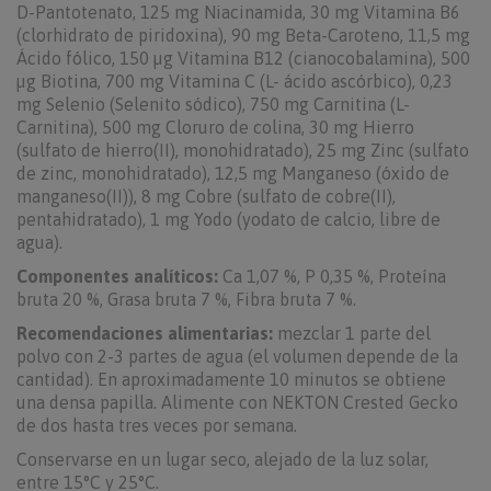
D-Pantotenato, 125 mg Niacinamida, 30 mg Vitamina B6
(clorhidrato de piridoxina), 90 mg Beta-Caroteno, 11,5 mg
Ácido fólico, 150 µg Vitamina B12 (cianocobalamina), 500
µg Biotina, 700 mg Vitamina C (L- ácido ascórbico), 0,23
mg Selenio (Selenito sódico), 750 mg Carnitina (L-
Carnitina), 500 mg Cloruro de colina, 30 mg Hierro
(sulfato de hierro(II), monohidratado), 25 mg Zinc (sulfato
de zinc, monohidratado), 12,5 mg Manganeso (óxido de
manganeso(II)), 8 mg Cobre (sulfato de cobre(II),
pentahidratado), 1 mg Yodo (yodato de calcio, libre de
agua).
Componentes analíticos:
Ca 1,07 %, P 0,35 %, Proteína
bruta 20 %, Grasa bruta 7 %, Fibra bruta 7 %.
Recomendaciones alimentarias:
mezclar 1 parte del
polvo con 2-3 partes de agua (el volumen depende de la
cantidad). En aproximadamente 10 minutos se obtiene
una densa papilla. Alimente con NEKTON Crested Gecko
de dos hasta tres veces por semana.
Conservarse en un lugar seco, alejado de la luz solar,
entre 15°C y 25°C.