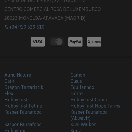
C/ SEIS DE DICIEMBRE, 22 - LOCAL 1-2
CENTRO COMERCIAL ROSA DE LUXEMBURGO
28023 MONCLOA-ARAVACA (MADRID)
+34 910 529 510
Almo Nature
Camon
Catit
Claus
Dragon Terraristik
Equilannoo
Flexi
Herre
HobbyFirst
HobbyFirst Canex
HobbyFirst Feline
HobbyFirst Hope Farms
Kasper Faunafood
Kasper Faunafood
(Akwavit)
Kasper Faunafood
Kiwi Walker
Hobbyline
Kong