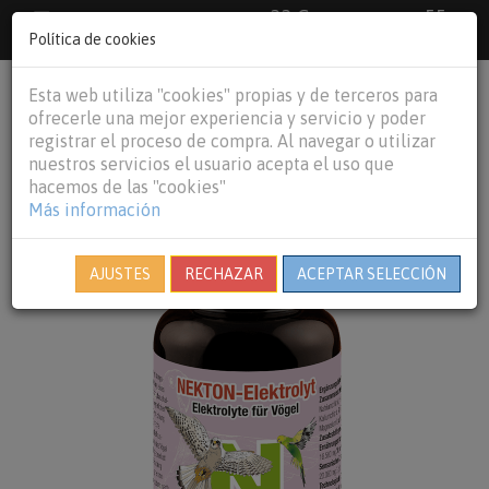
33 €
55
Envío gratuito pedidos superiores a
España peninsular,
€
44 €
Política de cookies
Baleares y
Portugal peninsular
person
shopping_cart
Esta web utiliza "cookies" propias y de terceros para
Tog
ofrecerle una mejor experiencia y servicio y poder
nav
registrar el proceso de compra. Al navegar o utilizar
nuestros servicios el usuario acepta el uso que
hacemos de las "cookies"
Más información
AJUSTES
RECHAZAR
ACEPTAR SELECCIÓN