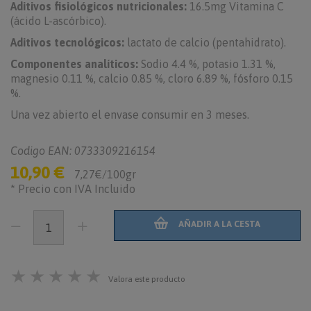
Aditivos fisiológicos nutricionales:
16.5mg Vitamina C
(ácido L-ascórbico).
Aditivos tecnológicos:
lactato de calcio (pentahidrato).
Componentes analíticos:
Sodio 4.4 %, potasio 1.31 %,
magnesio 0.11 %, calcio 0.85 %, cloro 6.89 %, fósforo 0.15
%.
Una vez abierto el envase consumir en 3 meses.
Codigo EAN: 0733309216154
10,90 €
7,27€/100gr
* Precio con IVA Incluido
AÑADIR A LA CESTA
★
★
★
★
★
Valora este producto