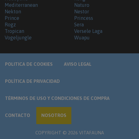
Mediterranean
Naturo
Nekton
Nestor
Prince
Princess
Rogz
Sera
Tropican
Versele Laga
Vogeljungle
Wuapu
POLITICA DE COOKIES
AVISO LEGAL
POLÍTICA DE PRIVACIDAD
TÉRMINOS DE USO Y CONDICIONES DE COMPRA
CONTACTO
NOSOTROS
COPYRIGHT ©
2026
VITAFAUNA