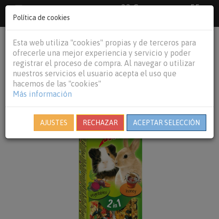
33 €
55
Envío gratuito pedidos superiores a
España peninsular,
€
44 €
Política de cookies
Baleares y
Portugal peninsular
person
shopping_cart
Esta web utiliza "cookies" propias y de terceros para
Tog
ofrecerle una mejor experiencia y servicio y poder
nav
registrar el proceso de compra. Al navegar o utilizar
nuestros servicios el usuario acepta el uso que
hacemos de las "cookies"
Más información
AJUSTES
RECHAZAR
ACEPTAR SELECCIÓN