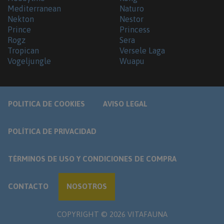
Mediterranean
Naturo
Nekton
Nestor
Prince
Princess
Rogz
Sera
Tropican
Versele Laga
Vogeljungle
Wuapu
POLITICA DE COOKIES
AVISO LEGAL
POLÍTICA DE PRIVACIDAD
TÉRMINOS DE USO Y CONDICIONES DE COMPRA
CONTACTO
NOSOTROS
COPYRIGHT ©
2026
VITAFAUNA