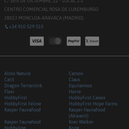
C/ SEIS DE DICIEMBRE, 22 - LOCAL 1-2
CENTRO COMERCIAL ROSA DE LUXEMBURGO
28023 MONCLOA-ARAVACA (MADRID)
+34 910 529 510
Almo Nature
Camon
Catit
Claus
Dragon Terraristik
Equilannoo
Flexi
Herre
HobbyFirst
HobbyFirst Canex
HobbyFirst Feline
HobbyFirst Hope Farms
Kasper Faunafood
Kasper Faunafood
(Akwavit)
Kasper Faunafood
Kiwi Walker
Hobbyline
Kong