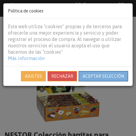
33 €
55
Envío gratuito pedidos superiores a
España peninsular,
€
44 €
Política de cookies
Baleares y
Portugal peninsular
person
shopping_cart
Esta web utiliza "cookies" propias y de terceros para
Tog
ofrecerle una mejor experiencia y servicio y poder
nav
registrar el proceso de compra. Al navegar o utilizar
nuestros servicios el usuario acepta el uso que
hacemos de las "cookies"
Más información
AJUSTES
RECHAZAR
ACEPTAR SELECCIÓN
NESTOR Colección barritas para