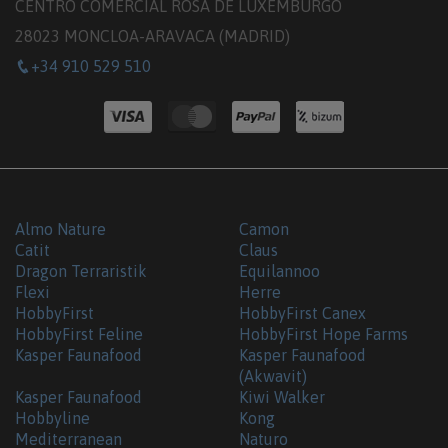
CENTRO COMERCIAL ROSA DE LUXEMBURGO
28023 MONCLOA-ARAVACA (MADRID)
+34 910 529 510
Almo Nature
Camon
Catit
Claus
Dragon Terraristik
Equilannoo
Flexi
Herre
HobbyFirst
HobbyFirst Canex
HobbyFirst Feline
HobbyFirst Hope Farms
Kasper Faunafood
Kasper Faunafood
(Akwavit)
Kasper Faunafood
Kiwi Walker
Hobbyline
Kong
Mediterranean
Naturo