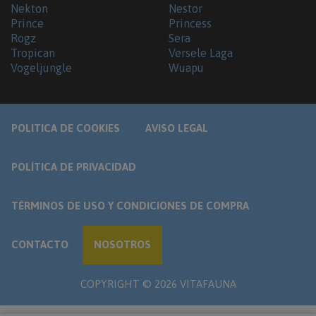
Nekton
Nestor
Prince
Princess
Rogz
Sera
Tropican
Versele Laga
Vogeljungle
Wuapu
POLITICA DE COOKIES
AVISO LEGAL
POLÍTICA DE PRIVACIDAD
TÉRMINOS DE USO Y CONDICIONES DE COMPRA
CONTACTO
NOSOTROS
COPYRIGHT ©
2026
VITAFAUNA