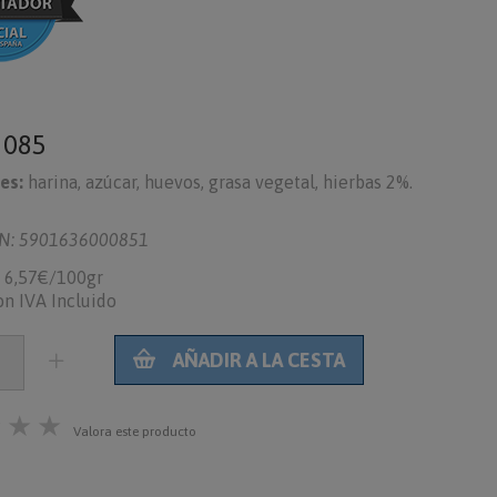
o
085
es:
harina, azúcar, huevos, grasa vegetal, hierbas 2%.
N: 5901636000851
6,57€/100gr
on IVA Incluido
AÑADIR A LA CESTA
★
★
★
Valora este producto