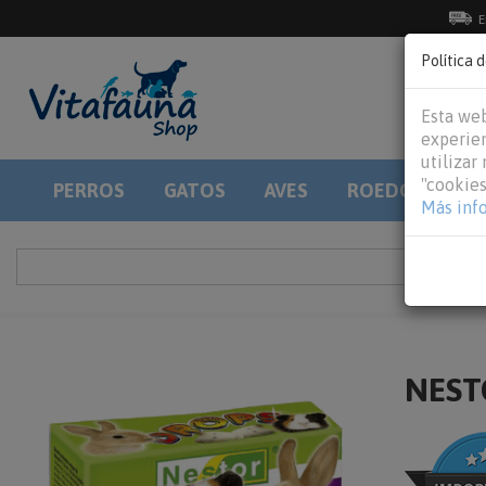
E
Política 
Esta web
experien
utilizar
"cookies
PERROS
GATOS
AVES
ROEDORES
Más inf
NESTO