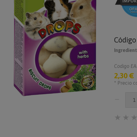
Códig
Ingredient
Codigo EA
2,30 €
* Precio c
★
★