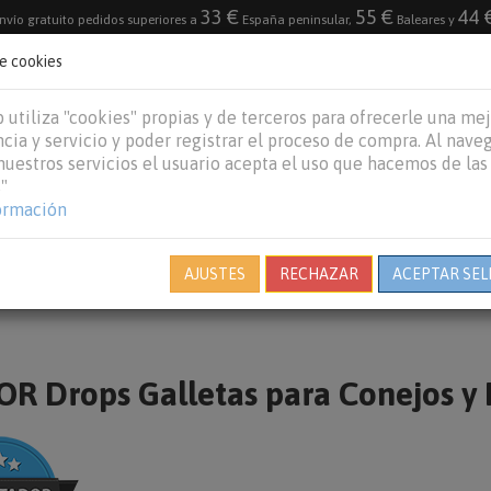
33 €
55 €
44 
nvío gratuito pedidos superiores a
España peninsular,
Baleares y
de cookies
DESTACADO
VACACIONES DE VERANO 2026
 utiliza "cookies" propias y de terceros para ofrecerle una me
cia y servicio y poder registrar el proceso de compra. Al nave
 nuestros servicios el usuario acepta el uso que hacemos de las
"
REPTILES
PECES
OTROS
MARCAS
B
ormación
AJUSTES
RECHAZAR
ACEPTAR SEL
R Drops Galletas para Conejos y 