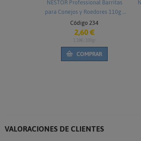
ara Roedores
NESTOR Professional Barritas
N
para Conejos y Roedores 110g -
Código 234
2,60 €
2und
1,18€/100gr
42
€
COMPRAR
gr
RAR
VALORACIONES DE CLIENTES