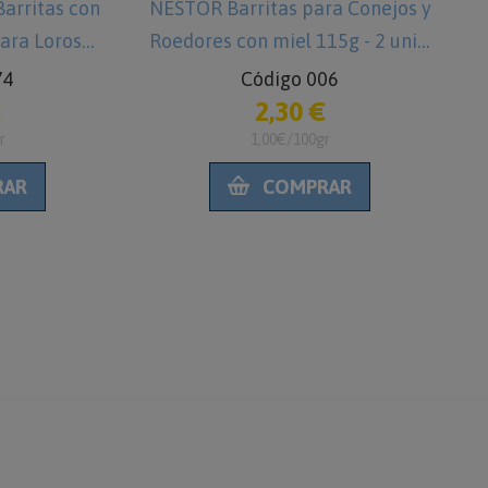
arritas con
NESTOR Barritas para Conejos y
N
para Loros
Roedores con miel 115g - 2 unid.
2 unid.
74
Código 006
€
2,30 €
r
1,00€/100gr
RAR
COMPRAR