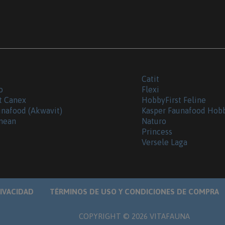
Catit
o
Flexi
t Canex
HobbyFirst Feline
unafood (Akwavit)
Kasper Faunafood Hob
nean
Naturo
Princess
Versele Laga
RIVACIDAD
TÉRMINOS DE USO Y CONDICIONES DE COMPRA
COPYRIGHT ©
2026
VITAFAUNA