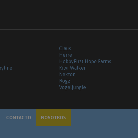
Claus
Herre
HobbyFirst Hope Farms
byline
Kiwi Walker
Nekton
Rogz
Vogeljungle
CONTACTO
NOSOTROS