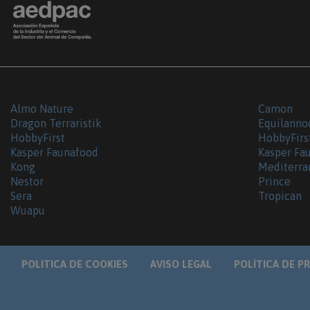
Almo Nature
Camon
Dragon Terraristik
Equilanno
HobbyFirst
HobbyFirs
Kasper Faunafood
Kasper Fa
Kong
Mediterra
Nestor
Prince
Sera
Tropican
Wuapu
POLITICA DE COOKIES
AVISO LEGAL
POLÍTICA DE P