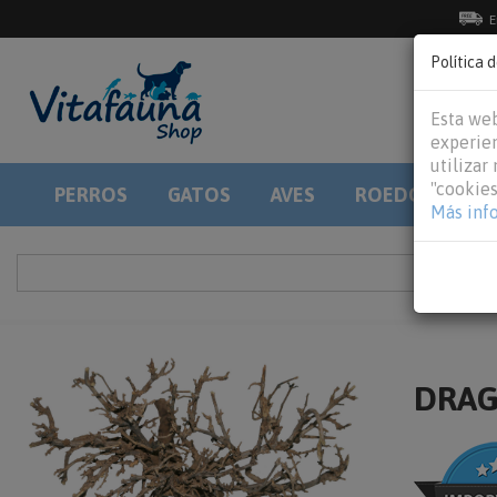
E
Política 
Esta web
experien
utilizar
"cookies
PERROS
GATOS
AVES
ROEDORES
Más inf
DRAGO