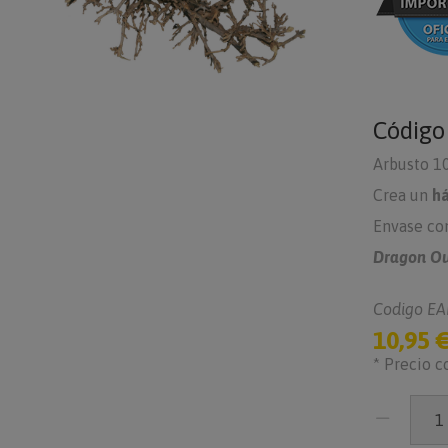
Códig
Arbusto 10
Crea un
há
Envase con
Dragon Ou
Codigo EA
10,95 
* Precio c