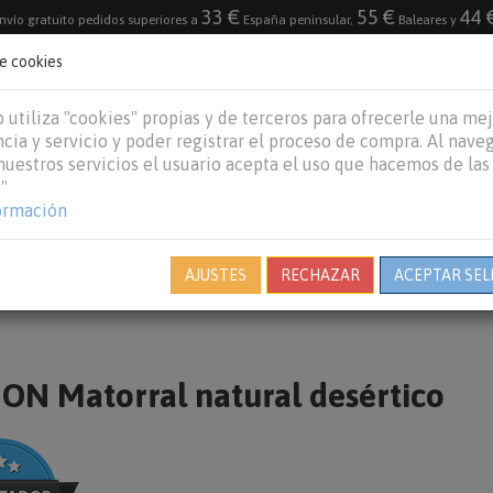
33 €
55 €
44 
nvío gratuito pedidos superiores a
España peninsular,
Baleares y
de cookies
DESTACADO
VACACIONES DE VERANO 2026
 utiliza "cookies" propias y de terceros para ofrecerle una me
cia y servicio y poder registrar el proceso de compra. Al nave
 nuestros servicios el usuario acepta el uso que hacemos de las
"
REPTILES
PECES
OTROS
MARCAS
B
ormación
AJUSTES
RECHAZAR
ACEPTAR SEL
N Matorral natural desértico