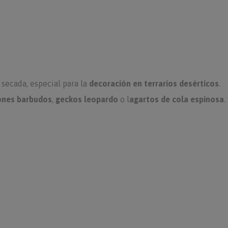
secada, especial para la
decoración en terrarios desérticos
.
ones barbudos
,
geckos leopardo
o l
agartos de cola espinosa
.