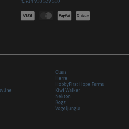
+34 910 529 510
Claus
Herre
HobbyFirst Hope Farms
byline
Kiwi Walker
Nekton
Rogz
Vogeljungle