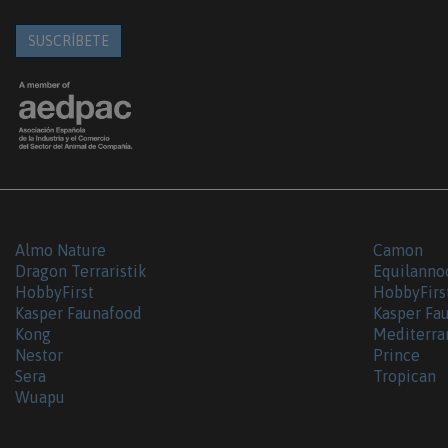
SUSCRÍBETE
Almo Nature
Camon
Dragon Terraristik
Equilanno
HobbyFirst
HobbyFirs
Kasper Faunafood
Kasper Fa
Kong
Mediterra
Nestor
Prince
Sera
Tropican
Wuapu