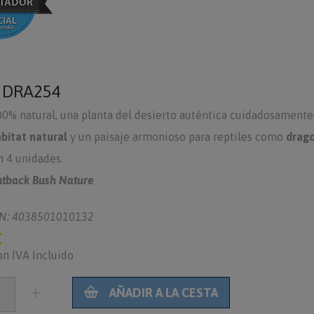
o
DRA254
0% natural, una planta del desierto auténtica cuidadosamente 
bitat natural
y un paisaje armonioso para reptiles como
drag
 4 unidades.
tback Bush Nature
N: 4038501010132
€
on IVA Incluido
AÑADIR A LA CESTA