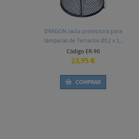
a
DRAGON Jaula protectora para
Gancho 
lámparas de Terrarios Ø12 x 16
serpient
Código ER-90
Cód
23,95 €
3
cm
COMPRAR