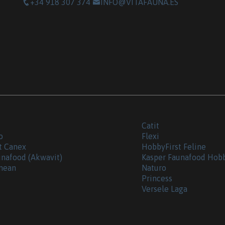
+34 918 307 374
INFO@VITAFAUNA.ES
Catit
o
Flexi
t Canex
HobbyFirst Feline
unafood (Akwavit)
Kasper Faunafood Hob
nean
Naturo
Princess
Versele Laga