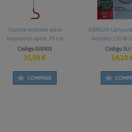
estándar para
DRAGON Lámpara Spot para
es aprox. 95 cm
Reptiles 150 W SUN-SPOT
igo GIE003
Código SU-150
5,50 €
14,10 €
COMPRAR
COMPRAR