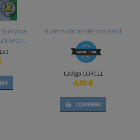
Guarida cáscara de coco Small
Cuenco-esqui
Sand Stone 5
Cód
2
Código COR011
4,80 €
COMPRAR