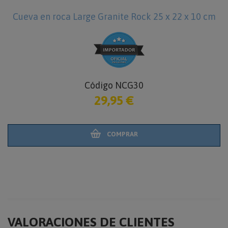
Cueva en roca Large Granite Rock 25 x 22 x 10 cm
Dragon Wet-Box L
ódigo NCG30
C
29,95 €
COMPRAR
VALORACIONES DE CLIENTES