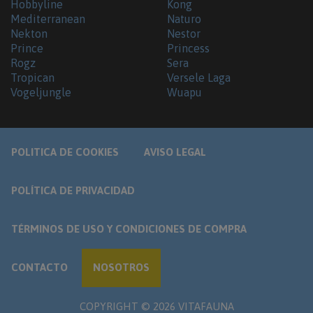
Hobbyline
Kong
Mediterranean
Naturo
Nekton
Nestor
Prince
Princess
Rogz
Sera
Tropican
Versele Laga
Vogeljungle
Wuapu
POLITICA DE COOKIES
AVISO LEGAL
POLÍTICA DE PRIVACIDAD
TÉRMINOS DE USO Y CONDICIONES DE COMPRA
CONTACTO
NOSOTROS
COPYRIGHT ©
2026
VITAFAUNA