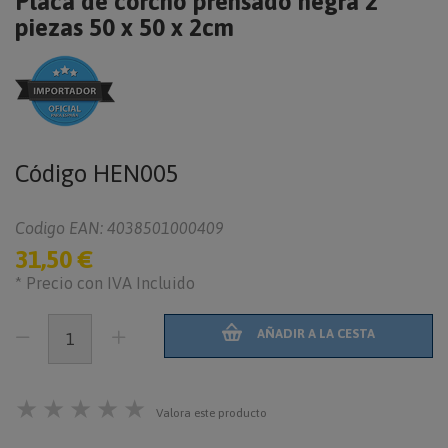
Placa de corcho prensado negra 2
piezas 50 x 50 x 2cm
Código
HEN005
Codigo EAN: 4038501000409
31,50 €
* Precio con IVA Incluido
AÑADIR A LA CESTA
★
★
★
★
★
Valora este producto