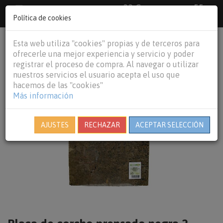
33 €
55
Envío gratuito pedidos superiores a
España peninsular,
€
44 €
Política de cookies
Baleares y
Portugal peninsular
person
shopping_cart
Esta web utiliza "cookies" propias y de terceros para
Tog
ofrecerle una mejor experiencia y servicio y poder
nav
registrar el proceso de compra. Al navegar o utilizar
nuestros servicios el usuario acepta el uso que
hacemos de las "cookies"
Más información
AJUSTES
RECHAZAR
ACEPTAR SELECCIÓN