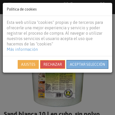
33 €
55
Envío gratuito pedidos superiores a
España peninsular,
€
44 €
Política de cookies
Baleares y
Portugal peninsular
person
shopping_cart
Esta web utiliza "cookies" propias y de terceros para
Tog
ofrecerle una mejor experiencia y servicio y poder
nav
registrar el proceso de compra. Al navegar o utilizar
nuestros servicios el usuario acepta el uso que
hacemos de las "cookies"
Más información
AJUSTES
RECHAZAR
ACEPTAR SELECCIÓN
Sand blanca 10 l en cubo, sin polvo,