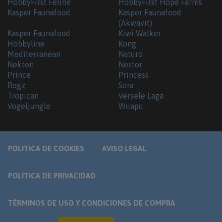
HobbyFirst Feline
HobbyFirst Hope Farms
Kasper Faunafood
Kasper Faunafood
(Akwavit)
Kasper Faunafood
Kiwi Walker
Hobbyline
Kong
Mediterranean
Naturo
Nekton
Nestor
Prince
Princess
Rogz
Sera
Tropican
Versele Laga
Vogeljungle
Wuapu
POLITICA DE COOKIES
AVISO LEGAL
POLÍTICA DE PRIVACIDAD
TÉRMINOS DE USO Y CONDICIONES DE COMPRA