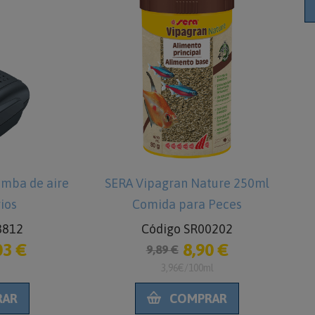
omba de aire
SERA Vipagran Nature 250ml
ios
Comida para Peces
8812
Código SR00202
03 €
8,90 €
9,89 €
3,96€/100ml
RAR
COMPRAR