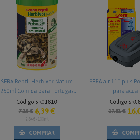
SERA Reptil Herbivor Nature
SERA air 110 plus B
250ml Comida para Tortugas
para acuar
terrestres
Código SR01810
Código SR0
6,39 €
16,
7,10 €
17,81 €
2,84€/100ml
COMPRAR
COMP