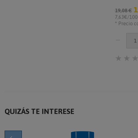
1
19,08 €
7,63€/10
* Precio c
★
★
QUIZÁS TE INTERESE