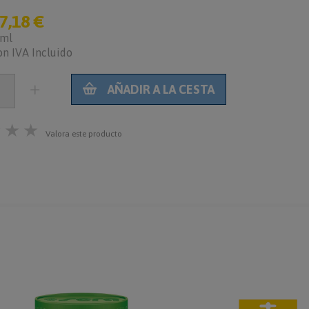
7,18 €
0ml
on IVA Incluido
AÑADIR A LA CESTA
★
★
★
Valora este producto