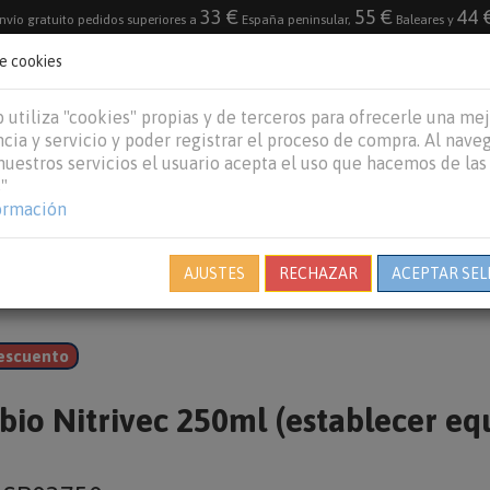
33 €
55 €
44 
nvío gratuito pedidos superiores a
España peninsular,
Baleares y
de cookies
DESTACADO
VACACIONES DE VERANO 2026
 utiliza "cookies" propias y de terceros para ofrecerle una me
cia y servicio y poder registrar el proceso de compra. Al nave
 nuestros servicios el usuario acepta el uso que hacemos de las
"
REPTILES
PECES
OTROS
MARCAS
B
ormación
AJUSTES
RECHAZAR
ACEPTAR SEL
escuento
bio Nitrivec 250ml (establecer equ