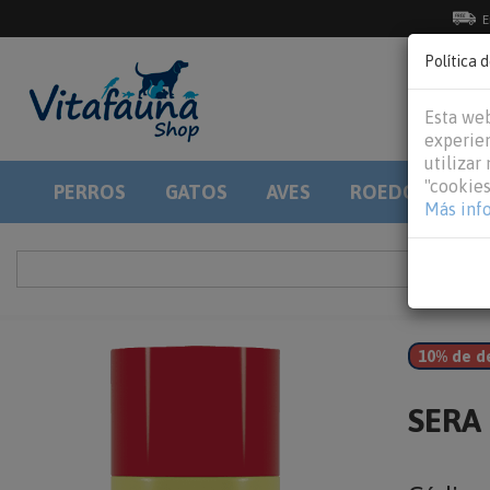
E
Política 
Esta web
experien
utilizar
"cookies
PERROS
GATOS
AVES
ROEDORES
Más inf
10% de d
SERA 