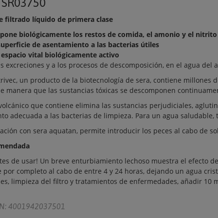
o
SR03750
 filtrado líquido de primera clase
one biológicamente los restos de comida, el amonio y el nitrito
uperficie de asentamiento a las bacterias útiles
 espacio vital biológicamente activo
s excreciones y a los procesos de descomposición, en el agua del 
trivec, un producto de la biotecnología de sera, contiene millones
 de manera que las sustancias tóxicas se descomponen continuame
volcánico que contiene elimina las sustancias perjudiciales, agluti
to adecuada a las bacterias de limpieza. Para un agua saludable, 
ción con sera aquatan, permite introducir los peces al cabo de so
omendada
ntes de usar! Un breve enturbiamiento lechoso muestra el efecto de
por completo al cabo de entre 4 y 24 horas, dejando un agua crist
s, limpieza del filtro y tratamientos de enfermedades, añadir 10 ml
N: 4001942037501