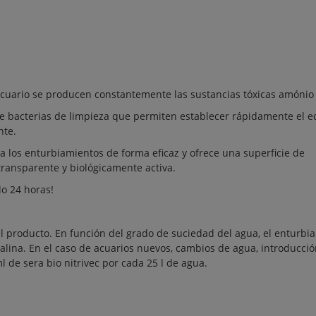
acuario se producen constantemente las sustancias tóxicas amónio y
 de bacterias de limpieza que permiten establecer rápidamente el eq
nte.
na los enturbiamientos de forma eficaz y ofrece una superficie de
transparente y biológicamente activa.
lo 24 horas!
l producto. En función del grado de suciedad del agua, el enturbi
alina. En el caso de acuarios nuevos, cambios de agua, introducci
 de sera bio nitrivec por cada 25 l de agua.