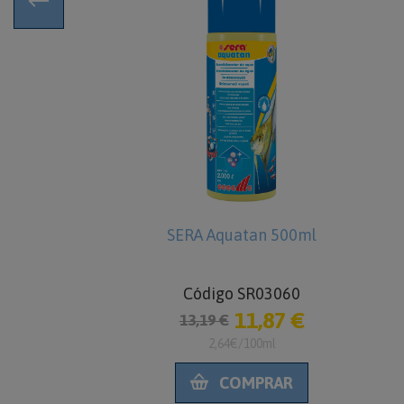
ture 250ml
SERA Aquatan 500ml
as acuáticas
1850
Código SR03060
0 €
11,87 €
13,19 €
ml
2,64€/100ml
RAR
COMPRAR