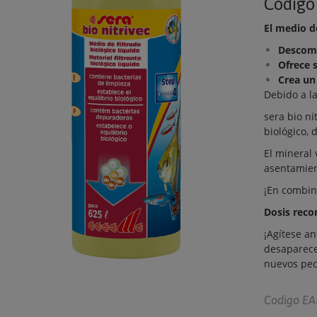
Códig
El medio de
Descomp
Ofrece s
Crea un
Debido a la
sera bio ni
biológico,
El mineral 
asentamien
¡En combina
Dosis rec
¡Agítese a
desaparece 
nuevos pece
Codigo EA