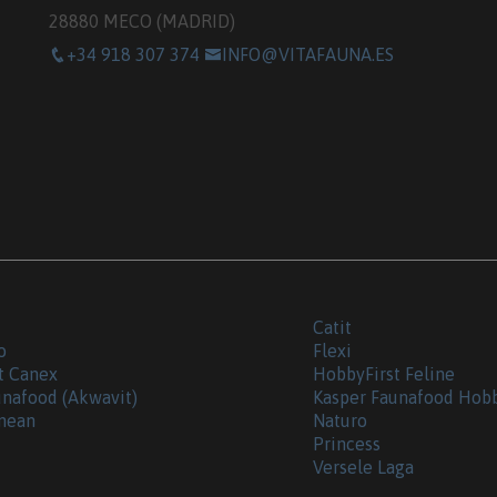
28880 MECO (MADRID)
+34 918 307 374
INFO@VITAFAUNA.ES
Catit
o
Flexi
t Canex
HobbyFirst Feline
unafood (Akwavit)
Kasper Faunafood Hob
nean
Naturo
Princess
Versele Laga