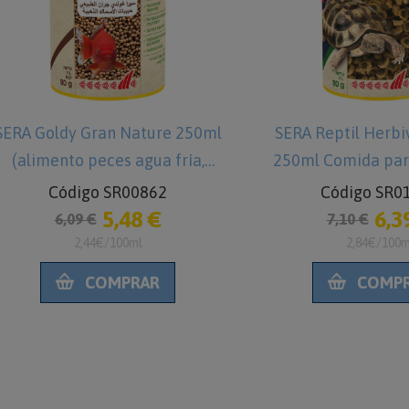
SERA Reptil Herbivor Nature
SERA Reptil Herb
250ml Comida para Tortugas
1000ml Comida p
terrestres
terrest
Código SR01810
Código SR
6,39 €
18
7,10 €
20,69 €
2,84€/100ml
2,07€/10
COMPRAR
COMP