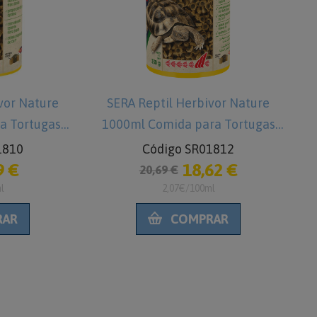
ivor Nature
SERA bio Nitrivec 250ml
ara Tortugas
(establecer equilibrio biológico)
res
01812
Código SR03750
,62 €
17,18 €
19,08 €
0ml
7,63€/100ml
RAR
COMPRAR