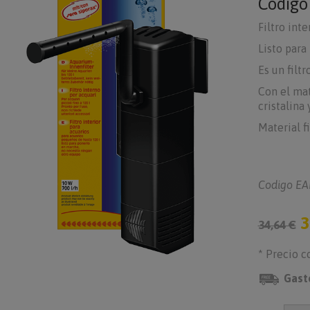
Códig
Filtro inte
Listo para
Es un filt
Con el mat
cristalina 
Material fi
Codigo EA
3
34,64 €
* Precio c
Gast