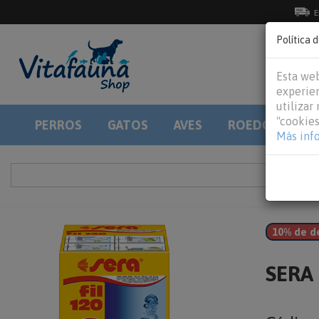
E
Política 
Esta web
experien
utilizar
"cookies
PERROS
GATOS
AVES
ROEDORES
Más inf
10% de d
SERA f