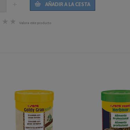
AÑADIR A LA CESTA
★
★
★
Valora este producto