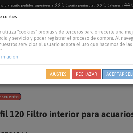
33 €
55 €
44 
nvío gratuito pedidos superiores a
España peninsular,
Baleares y
de cookies
DESTACADO
VACACIONES DE VERANO 2026
 utiliza "cookies" propias y de terceros para ofrecerle una me
cia y servicio y poder registrar el proceso de compra. Al nave
 nuestros servicios el usuario acepta el uso que hacemos de las
"
REPTILES
PECES
OTROS
MARCAS
B
ormación
AJUSTES
RECHAZAR
ACEPTAR SEL
escuento
il 120 Filtro interior para acuario