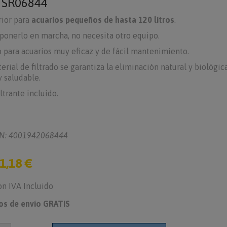
o
SR06844
rior para
acuarios pequeños de hasta 120 litros
.
 ponerlo en marcha, no necesita otro equipo.
ro para acuarios muy eficaz y de fácil mantenimiento.
erial de filtrado se garantiza la eliminación natural y biológi
y saludable.
ltrante incluido.
N: 4001942068444
1,18 €
on IVA Incluido
os de envío GRATIS