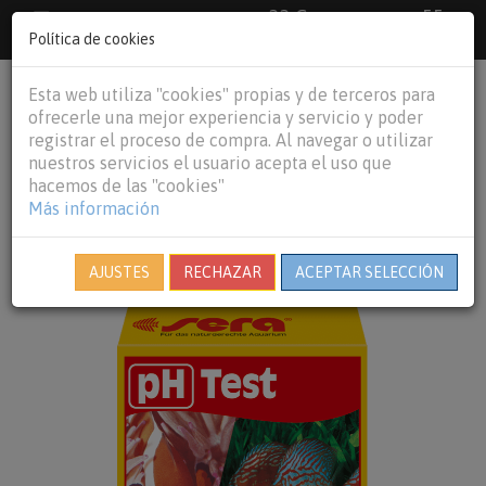
33 €
55
Envío gratuito pedidos superiores a
España peninsular,
€
44 €
Política de cookies
Baleares y
Portugal peninsular
person
shopping_cart
Esta web utiliza "cookies" propias y de terceros para
Tog
ofrecerle una mejor experiencia y servicio y poder
nav
registrar el proceso de compra. Al navegar o utilizar
nuestros servicios el usuario acepta el uso que
hacemos de las "cookies"
Más información
AJUSTES
RECHAZAR
ACEPTAR SELECCIÓN