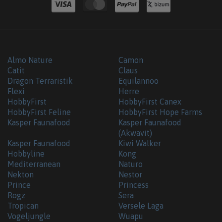
Almo Nature
Camon
Catit
Claus
Dragon Terraristik
Equilannoo
Flexi
Herre
HobbyFirst
HobbyFirst Canex
HobbyFirst Feline
HobbyFirst Hope Farms
Kasper Faunafood
Kasper Faunafood
(Akwavit)
Kasper Faunafood
Kiwi Walker
Hobbyline
Kong
Mediterranean
Naturo
Nekton
Nestor
Prince
Princess
Rogz
Sera
Tropican
Versele Laga
Vogeljungle
Wuapu