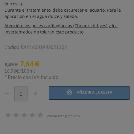
(micosis).
Durante el tratamiento, debe oscurecer el acuario. Para la
aplicación en el agua dulce y salada.
Atención: los peces cartilaginosos (Chondrichthyes) y los
invertebrados no toleran este producto.
Codigo EAN: 4001942021302
7,64 €
8,49 €
16,98€/100ml
* Precio con IVA Incluido
AÑADIR A LA CESTA
★
★
★
★
★
Valora este producto