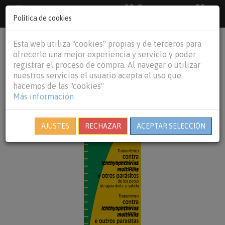
33 €
55
Envío gratuito pedidos superiores a
España peninsular,
€
44 €
Política de cookies
Baleares y
Portugal peninsular
person
shopping_cart
Esta web utiliza "cookies" propias y de terceros para
Tog
ofrecerle una mejor experiencia y servicio y poder
nav
registrar el proceso de compra. Al navegar o utilizar
nuestros servicios el usuario acepta el uso que
hacemos de las "cookies"
Más información
AJUSTES
RECHAZAR
ACEPTAR SELECCIÓN