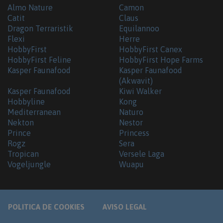
Almo Nature
Camon
Catit
Claus
Dragon Terraristik
Equilannoo
Flexi
Herre
HobbyFirst
HobbyFirst Canex
HobbyFirst Feline
HobbyFirst Hope Farms
Kasper Faunafood
Kasper Faunafood
(Akwavit)
Kasper Faunafood
Kiwi Walker
Hobbyline
Kong
Mediterranean
Naturo
Nekton
Nestor
Prince
Princess
Rogz
Sera
Tropican
Versele Laga
Vogeljungle
Wuapu
POLITICA DE COOKIES
AVISO LEGAL