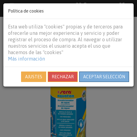
33 €
55
Envío gratuito pedidos superiores a
España peninsular,
€
44 €
Política de cookies
Baleares y
Portugal peninsular
person
shopping_cart
Esta web utiliza "cookies" propias y de terceros para
Tog
ofrecerle una mejor experiencia y servicio y poder
nav
registrar el proceso de compra. Al navegar o utilizar
nuestros servicios el usuario acepta el uso que
hacemos de las "cookies"
Más información
AJUSTES
RECHAZAR
ACEPTAR SELECCIÓN