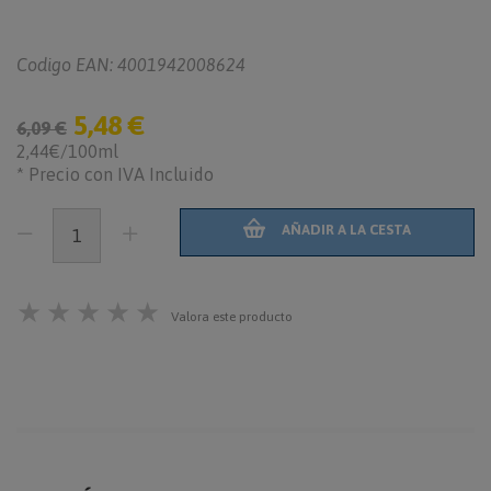
Codigo EAN: 4001942008624
5,48 €
6,09 €
2,44€/100ml
* Precio con IVA Incluido
AÑADIR A LA CESTA
★
★
★
★
★
Valora este producto