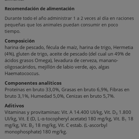
Recomendación de alimentación
Durante todo el año administrar 1 a 2 veces al día en raciones
pequeñas que los animales puedan consumir en poco
tiempo.
Composición
harina de pescado, fécula de maíz, harina de trigo, Hermetia
(4%), gluten de trigo, aceite de pescado (del cual un 49% de
ácidos grasos Omega), levadura de cerveza, manano-
oligosacáridos, mejillón de labio verde, ajo, algas
Haematococcus.
Componentes analíticos
Proteínas en bruto 33,0%, Grasas en bruto 6,9%, Fibras en
bruto 3,1%, Humedad 5,0%, Cenizas en bruto 5,7%.
Aditivos
Vitaminas y provitaminas:
Vit. A 14.400 UI/kg, Vit. D
1.800
3
UI/kg, Vit. E (D, L-
α
-tocopheryl acetate) 180 mg/kg, Vit. B
18
1
mg/kg, Vit. B
18 mg/kg, Vit. C estab. (L-ascorbyl
2
monophosphate) 180 mg/kg.