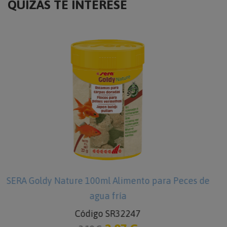
QUIZÁS TE INTERESE
eces de
SERA KH/pH-plus 100ml (aumentar los val
KH/pH)
Código SR03810