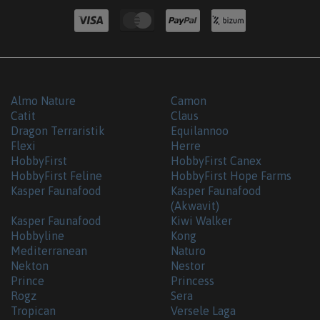
Almo Nature
Camon
Catit
Claus
Dragon Terraristik
Equilannoo
Flexi
Herre
HobbyFirst
HobbyFirst Canex
HobbyFirst Feline
HobbyFirst Hope Farms
Kasper Faunafood
Kasper Faunafood
(Akwavit)
Kasper Faunafood
Kiwi Walker
Hobbyline
Kong
Mediterranean
Naturo
Nekton
Nestor
Prince
Princess
Rogz
Sera
Tropican
Versele Laga