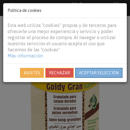
33 €
55
Envío gratuito pedidos superiores a
España peninsular,
€
44 €
Política de cookies
Baleares y
Portugal peninsular
person
shopping_cart
Esta web utiliza "cookies" propias y de terceros para
Tog
ofrecerle una mejor experiencia y servicio y poder
nav
registrar el proceso de compra. Al navegar o utilizar
nuestros servicios el usuario acepta el uso que
hacemos de las "cookies"
Más información
AJUSTES
RECHAZAR
ACEPTAR SELECCIÓN