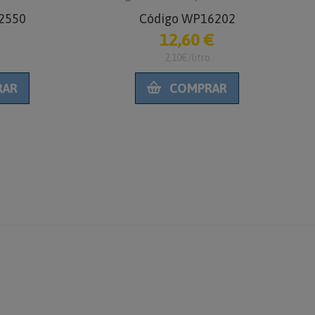
2550
Código WP16202
€
12,60 €
2,10€/litro
RAR
COMPRAR