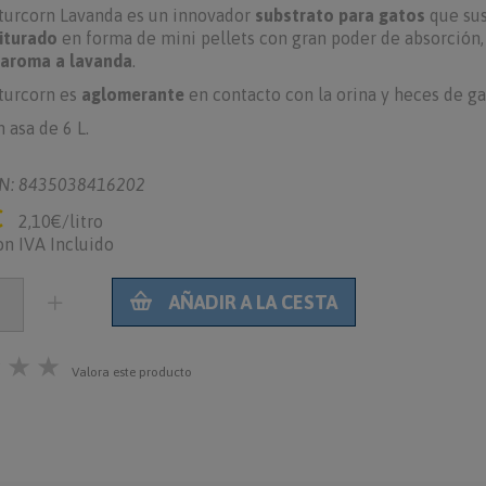
urcorn Lavanda es un innovador
substrato para gatos
que sus
iturado
en forma de mini pellets con gran poder de absorción,
aroma a lavanda
.
urcorn es
aglomerante
en contacto con la orina y heces de g
 asa de 6 L.
N: 8435038416202
€
2,10€/litro
on IVA Incluido
AÑADIR A LA CESTA
★
★
★
Valora este producto