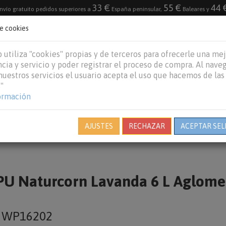
33 €
55 €
44 
nvío gratuito pedidos superiores a
España peninsular,
Baleares y
de cookies
DESTACADO
VACACIONES DE VERANO 2026
 utiliza "cookies" propias y de terceros para ofrecerle una me
cia y servicio y poder registrar el proceso de compra. Al nave
 nuestros servicios el usuario acepta el uso que hacemos de las
"
REPTILES
PECES
OTROS
MARCAS
B
ormación
AJUSTES
RECHAZAR
ACEPTAR SEL
 Naturcorn Lavanda 6 L Aglomer
o
WP16202