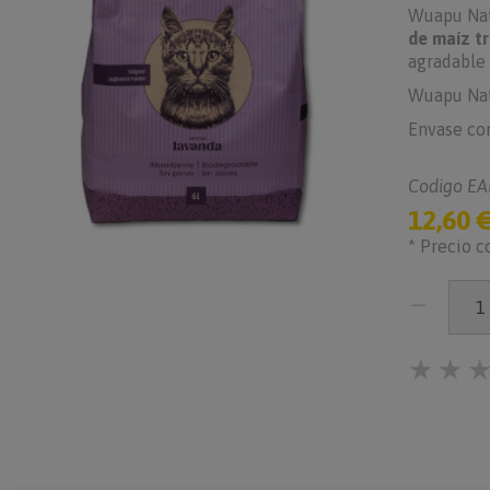
Wuapu Nat
de maíz tr
agradable
Wuapu Nat
Envase con
Codigo EA
12,60 
* Precio c
★
★