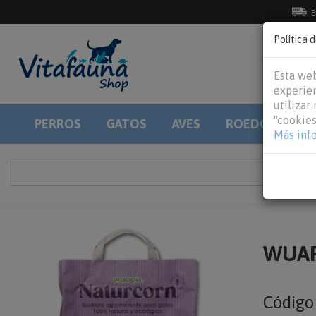
E
Política 
Esta web
experien
utilizar
"cookies
PERROS
GATOS
AVES
ROEDORES
Más inf
WUAPU
Códig