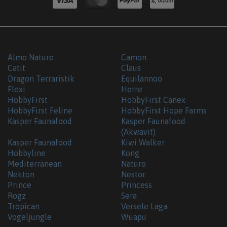
Almo Nature
Camon
Catit
Claus
Dragon Terraristik
Equilannoo
Flexi
Herre
HobbyFirst
HobbyFirst Canex
HobbyFirst Feline
HobbyFirst Hope Farms
Kasper Faunafood
Kasper Faunafood
(Akwavit)
Kasper Faunafood
Kiwi Walker
Hobbyline
Kong
Mediterranean
Naturo
Nekton
Nestor
Prince
Princess
Rogz
Sera
Tropican
Versele Laga
Vogeljungle
Wuapu