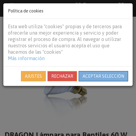
33 €
55
Envío gratuito pedidos superiores a
España peninsular,
€
44 €
Política de cookies
Baleares y
Portugal peninsular
person
shopping_cart
Esta web utiliza "cookies" propias y de terceros para
Tog
ofrecerle una mejor experiencia y servicio y poder
nav
registrar el proceso de compra. Al navegar o utilizar
nuestros servicios el usuario acepta el uso que
hacemos de las "cookies"
Más información
AJUSTES
RECHAZAR
ACEPTAR SELECCIÓN
DRAGON Lámpara para Reptiles 60 W