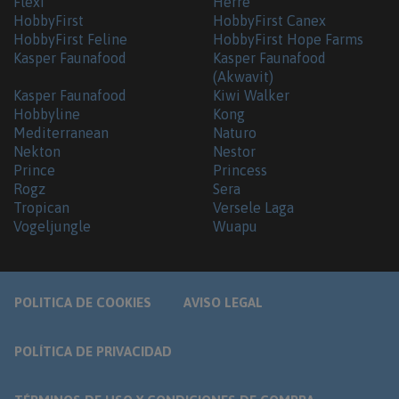
Flexi
Herre
HobbyFirst
HobbyFirst Canex
HobbyFirst Feline
HobbyFirst Hope Farms
Kasper Faunafood
Kasper Faunafood
(Akwavit)
Kasper Faunafood
Kiwi Walker
Hobbyline
Kong
Mediterranean
Naturo
Nekton
Nestor
Prince
Princess
Rogz
Sera
Tropican
Versele Laga
Vogeljungle
Wuapu
POLITICA DE COOKIES
AVISO LEGAL
POLÍTICA DE PRIVACIDAD