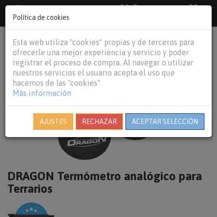
33 €
55
Envío gratuito pedidos superiores a
España peninsular,
€
44 €
Política de cookies
Baleares y
Portugal peninsular
person
shopping_cart
Esta web utiliza "cookies" propias y de terceros para
Tog
ofrecerle una mejor experiencia y servicio y poder
nav
registrar el proceso de compra. Al navegar o utilizar
nuestros servicios el usuario acepta el uso que
hacemos de las "cookies"
Más información
AJUSTES
RECHAZAR
ACEPTAR SELECCIÓN
DRAGON Termómetro analógico para
Terrarios