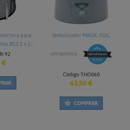
ectora para
Nebulizador MAGIC-FOG,
F
x 22
ultrasónico
p
-92
€
Código THO060
63,50 €
RAR
COMPRAR