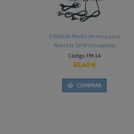
Sphagnum
DRAGON Manta térmica para
C
a Terrarios
Reptiles 14 W Extraplana
-61
Código FM-14
€
30,60 €
gr
RAR
COMPRAR