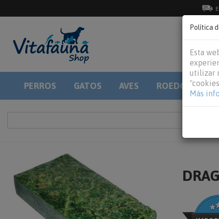
E
Política 
Esta web
experien
utilizar
"cookies
PERROS
GATOS
AVES
ROEDORES
Más inf
DRAGO