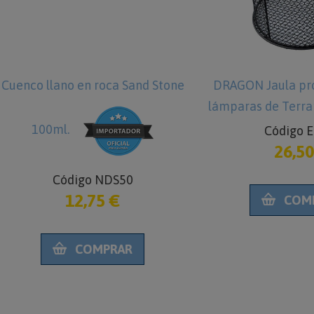
uenco llano en roca Sand Stone
DRAGON Jaula prot
lámparas de Terrarios Ø15,5 
100ml.
Código ER
26,50 
cm
Código NDS50
12,75 €
COMP
COMPRAR