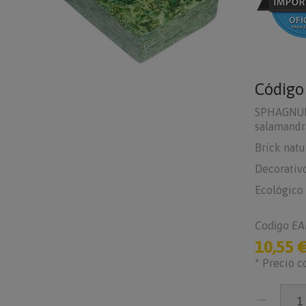
Códig
SPHAGNUM
salamandra
Brick natu
Decorativo
Ecológico
Codigo EA
10,55 
* Precio c