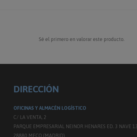
Sé el primero en valorar este producto.
DIRECCIÓN
OFICINAS Y ALMACÉN LOGÍSTICO
C/ LA VENTA, 2
PARQUE EMPRESARIAL NEINOR HENARES ED. 3 NAVE 1
28880 MECO (MADRID)