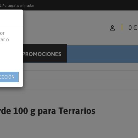
€
Portugal peninsular
person
0 €
jor
gar o
PROMOCIONES
LOG
ECCIÓN
 100 g para Terrarios