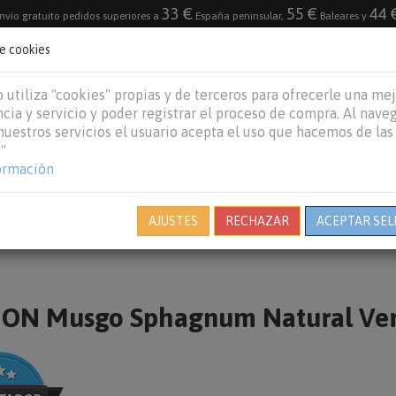
33 €
55 €
44 
nvío gratuito pedidos superiores a
España peninsular,
Baleares y
de cookies
DESTACADO
VACACIONES DE VERANO 2026
 utiliza "cookies" propias y de terceros para ofrecerle una me
cia y servicio y poder registrar el proceso de compra. Al nave
 nuestros servicios el usuario acepta el uso que hacemos de las
"
REPTILES
PECES
OTROS
MARCAS
B
ormación
AJUSTES
RECHAZAR
ACEPTAR SEL
N Musgo Sphagnum Natural Verde