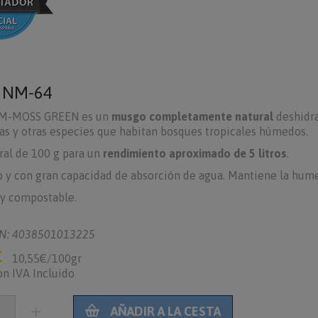
o
NM-64
-MOSS GREEN es un
musgo completamente natural
deshidr
s y otras especies que habitan bosques tropicales húmedos.
ral de 100 g para un
rendimiento aproximado de 5 litros
.
 y con gran capacidad de absorción de agua. Mantiene la humed
 y compostable.
N: 4038501013225
€
10,55€/100gr
on IVA Incluido
AÑADIR A LA CESTA