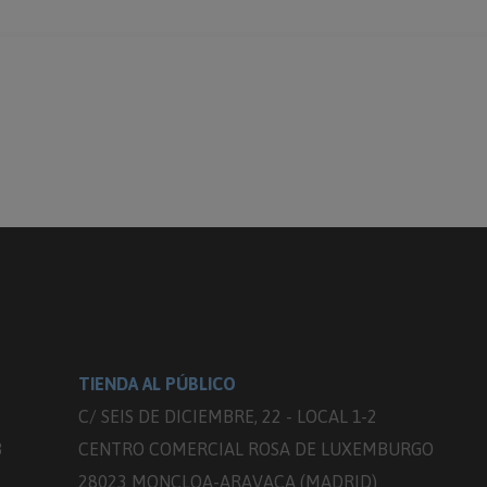
TIENDA AL PÚBLICO
C/ SEIS DE DICIEMBRE, 22 - LOCAL 1-2
3
CENTRO COMERCIAL ROSA DE LUXEMBURGO
28023 MONCLOA-ARAVACA (MADRID)