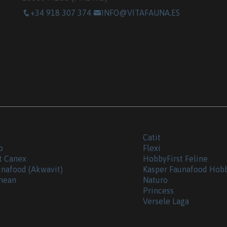
+34 918 307 374
INFO@VITAFAUNA.ES
Catit
o
Flexi
t Canex
HobbyFirst Feline
unafood (Akwavit)
Kasper Faunafood Hob
nean
Naturo
Princess
Versele Laga