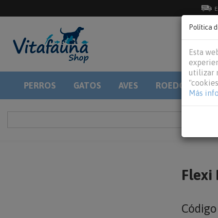
E
Política 
Esta web
experien
utilizar
"cookies
PERROS
GATOS
AVES
ROEDORES
Más inf
Flexi
Códig