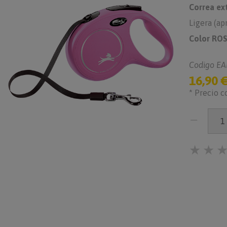
Correa ext
Ligera (a
Color RO
Codigo EA
16,90 
* Precio c
★
★