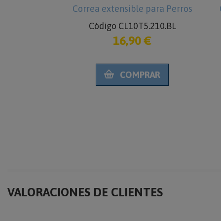
para Perros
Correa extensible para Perros
5.251.S
Código CL10T5.210.BL
€
16,90 €
RAR
COMPRAR
VALORACIONES DE CLIENTES