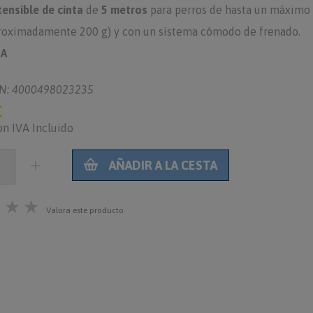
ensible de cinta
de
5 metros
para perros de hasta un máximo
proximadamente 200 g) y con un sistema cómodo de frenado.
SA
N: 4000498023235
€
on IVA Incluido
AÑADIR A LA CESTA
★
★
★
Valora este producto