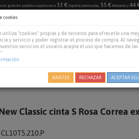
33 €
55 €
44 
nvío gratuito pedidos superiores a
España peninsular,
Baleares y
de cookies
DESTACADO
VACACIONES DE VERANO 2026
 utiliza "cookies" propias y de terceros para ofrecerle una me
cia y servicio y poder registrar el proceso de compra. Al nave
 nuestros servicios el usuario acepta el uso que hacemos de las
"
REPTILES
PECES
OTROS
MARCAS
B
ormación
AJUSTES
RECHAZAR
ACEPTAR SEL
 New Classic cinta S Rosa Correa e
o
CL10T5.210.P