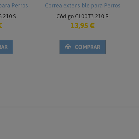
para Perros
Correa extensible para Perros
.210.S
Código CL00T3.210.R
€
13,95 €
RAR
COMPRAR