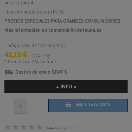
peso corporal.
Ficha de producto en +INFO
PRECIOS ESPECIALES PARA GRANDES CONSUMIDORES
Más información en comercial@vitafauna.es
Codigo EAN: 8712014600405
42,10 €
2,10€/Kg
* Precio con IVA Incluido
Gastos de envío GRATIS
+ INFO »
AÑADIR A LA CESTA
★
★
★
★
★
Valora este producto