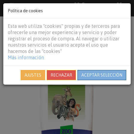
33 €
55
Envío gratuito pedidos superiores a
España peninsular,
€
44 €
Política de cookies
Baleares y
Portugal peninsular
person
shopping_cart
Esta web utiliza "cookies" propias y de terceros para
Tog
ofrecerle una mejor experiencia y servicio y poder
nav
registrar el proceso de compra. Al navegar o utilizar
nuestros servicios el usuario acepta el uso que
hacemos de las "cookies"
Más información
AJUSTES
RECHAZAR
ACEPTAR SELECCIÓN