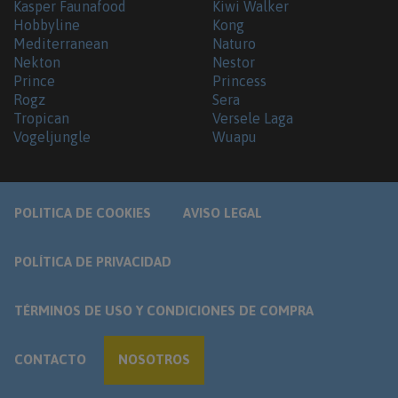
Kasper Faunafood
Kiwi Walker
Hobbyline
Kong
Mediterranean
Naturo
Nekton
Nestor
Prince
Princess
Rogz
Sera
Tropican
Versele Laga
Vogeljungle
Wuapu
POLITICA DE COOKIES
AVISO LEGAL
POLÍTICA DE PRIVACIDAD
TÉRMINOS DE USO Y CONDICIONES DE COMPRA
CONTACTO
NOSOTROS