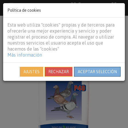
33 €
55
Envío gratuito pedidos superiores a
España peninsular,
€
44 €
Política de cookies
Baleares y
Portugal peninsular
person
shopping_cart
Esta web utiliza "cookies" propias y de terceros para
Tog
ofrecerle una mejor experiencia y servicio y poder
nav
registrar el proceso de compra. Al navegar o utilizar
nuestros servicios el usuario acepta el uso que
hacemos de las "cookies"
Más información
AJUSTES
RECHAZAR
ACEPTAR SELECCIÓN