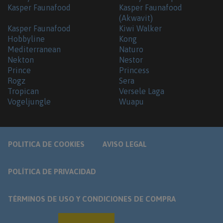
Kasper Faunafood
Kasper Faunafood
(Akwavit)
Kasper Faunafood
Kiwi Walker
Hobbyline
Kong
Mediterranean
Naturo
Nekton
Nestor
Prince
Princess
Rogz
Sera
Tropican
Versele Laga
Vogeljungle
Wuapu
POLITICA DE COOKIES
AVISO LEGAL
POLÍTICA DE PRIVACIDAD
TÉRMINOS DE USO Y CONDICIONES DE COMPRA