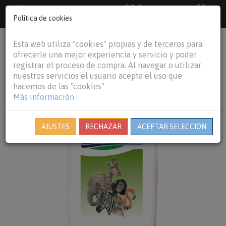
33 €
55
Envío gratuito pedidos superiores a
España peninsular,
€
44 €
Política de cookies
Baleares y
Portugal peninsular
person
shopping_cart
Esta web utiliza "cookies" propias y de terceros para
Tog
ofrecerle una mejor experiencia y servicio y poder
nav
registrar el proceso de compra. Al navegar o utilizar
nuestros servicios el usuario acepta el uso que
hacemos de las "cookies"
Más información
AJUSTES
RECHAZAR
ACEPTAR SELECCIÓN