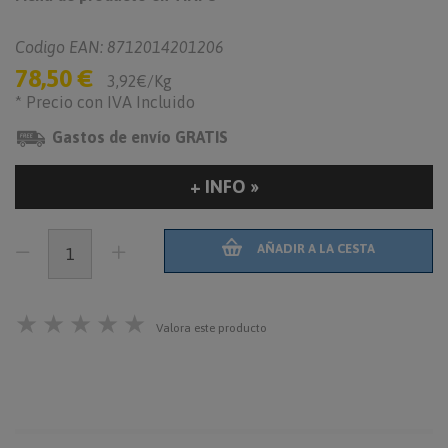
Codigo EAN: 8712014201206
78,50 €
3,92€/Kg
* Precio con IVA Incluido
Gastos de envío GRATIS
+ INFO »
AÑADIR A LA CESTA
★
★
★
★
★
Valora este producto