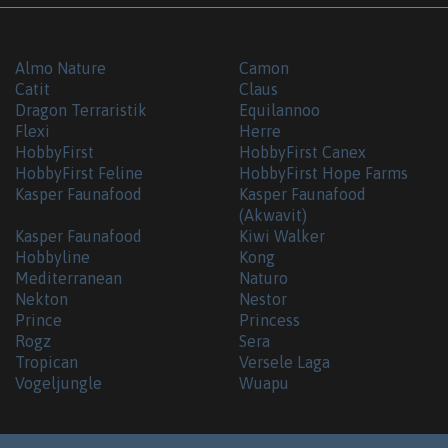
Almo Nature
Camon
Catit
Claus
Dragon Terraristik
Equilannoo
Flexi
Herre
HobbyFirst
HobbyFirst Canex
HobbyFirst Feline
HobbyFirst Hope Farms
Kasper Faunafood
Kasper Faunafood
(Akwavit)
Kasper Faunafood
Kiwi Walker
Hobbyline
Kong
Mediterranean
Naturo
Nekton
Nestor
Prince
Princess
Rogz
Sera
Tropican
Versele Laga
Vogeljungle
Wuapu