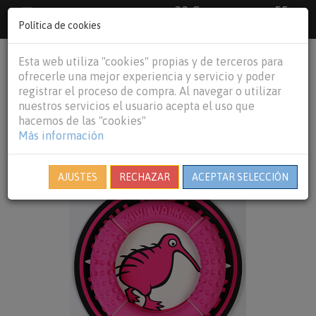
33 €
55
Envío gratuito pedidos superiores a
España peninsular,
€
44 €
Política de cookies
Baleares y
Portugal peninsular
person
shopping_cart
Esta web utiliza "cookies" propias y de terceros para
Tog
ofrecerle una mejor experiencia y servicio y poder
nav
registrar el proceso de compra. Al navegar o utilizar
nuestros servicios el usuario acepta el uso que
hacemos de las "cookies"
Más información
AJUSTES
RECHAZAR
ACEPTAR SELECCIÓN