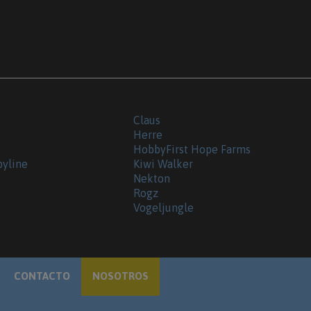
Claus
Herre
HobbyFirst Hope Farms
byline
Kiwi Walker
Nekton
Rogz
Vogeljungle
CONTACTO
NOSOTROS