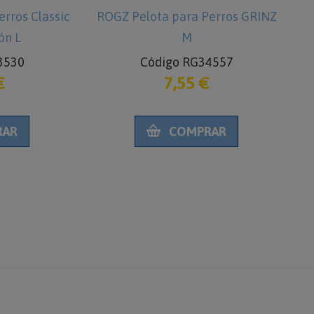
rros Classic
ROGZ Pelota para Perros GRINZ
R
ón L
M
3530
Código RG34557
€
7,55 €
RAR
COMPRAR