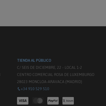
TIENDA AL PÚBLICO
C/ SEIS DE DICIEMBRE, 22 - LOCAL 1-2
3
CENTRO COMERCIAL ROSA DE LUXEMBURGO
28023 MONCLOA-ARAVACA (MADRID)
+34 910 529 510