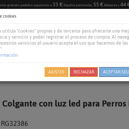
33 €
55 €
44 
nvío gratuito pedidos superiores a
España peninsular,
Baleares y
de cookies
DESTACADO
VACACIONES DE VERANO 2026
 utiliza "cookies" propias y de terceros para ofrecerle una me
cia y servicio y poder registrar el proceso de compra. Al nave
 nuestros servicios el usuario acepta el uso que hacemos de las
"
REPTILES
PECES
OTROS
MARCAS
B
ormación
AJUSTES
RECHAZAR
ACEPTAR SEL
Colgante con luz led para Perros
o
RG32386