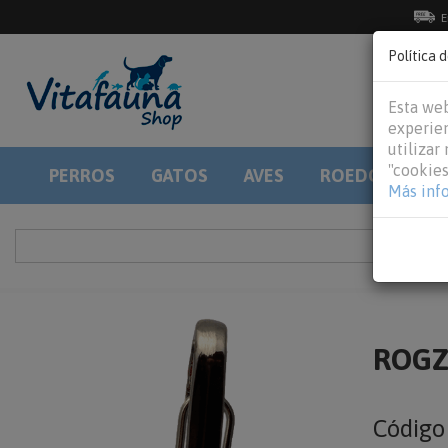
E
Política 
Esta web
experien
utilizar
"cookies
PERROS
GATOS
AVES
ROEDORES
Más inf
ROGZ 
Códig