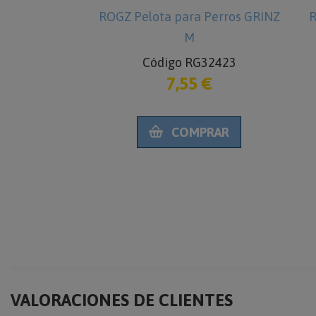
Perros GRINZ
ROGZ Pelota para Perros GRINZ
R
M
1562
Código RG32423
€
7,55 €
RAR
COMPRAR
VALORACIONES DE CLIENTES