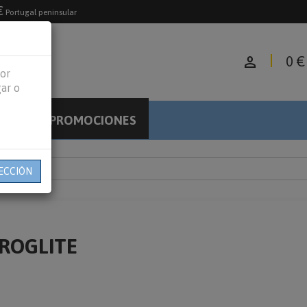
€
Portugal peninsular
person
0 €
jor
gar o
PROMOCIONES
LOG
ECCIÓN
 ROGLITE