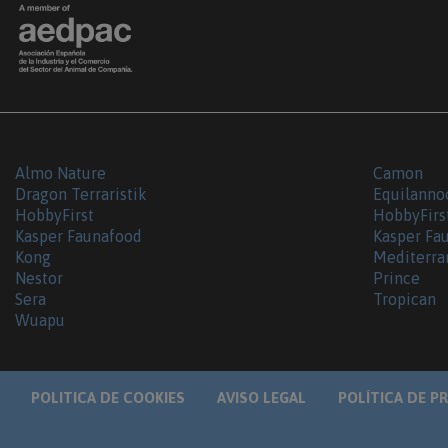
Almo Nature
Camon
Dragon Terraristik
Equilanno
HobbyFirst
HobbyFirs
Kasper Faunafood
Kasper Fa
Kong
Mediterra
Nestor
Prince
Sera
Tropican
Wuapu
POLITICA DE COOKIES
AVISO LEGAL
POLÍTICA DE P