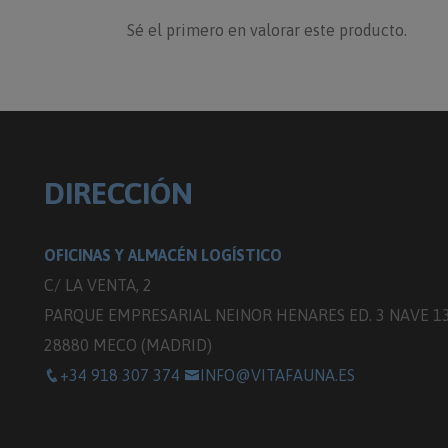
Sé el primero en valorar este producto.
DIRECCIÓN
OFICINAS Y ALMACÉN LOGÍSTICO
C/ LA VENTA, 2
PARQUE EMPRESARIAL NEINOR HENARES ED. 3 NAVE 1
28880 MECO (MADRID)
+34 918 307 374
INFO@VITAFAUNA.ES