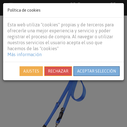
33 €
55
Envío gratuito pedidos superiores a
España peninsular,
€
44 €
Política de cookies
Baleares y
Portugal peninsular
person
shopping_cart
Esta web utiliza "cookies" propias y de terceros para
Tog
ofrecerle una mejor experiencia y servicio y poder
nav
registrar el proceso de compra. Al navegar o utilizar
nuestros servicios el usuario acepta el uso que
hacemos de las "cookies"
Más información
AJUSTES
RECHAZAR
ACEPTAR SELECCIÓN