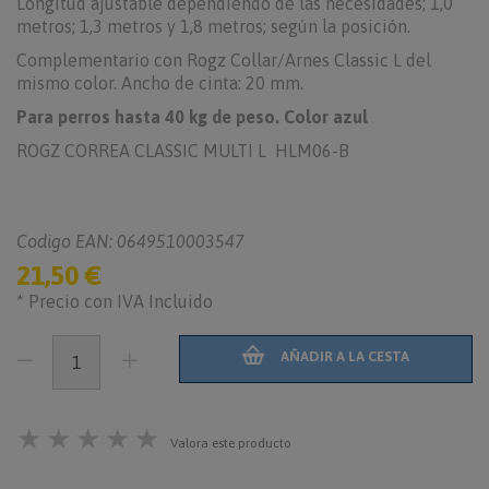
Longitud ajustable dependiendo de las necesidades; 1,0
metros; 1,3 metros y 1,8 metros; según la posición.
Complementario con Rogz Collar/Arnes Classic L del
mismo color. Ancho de cinta: 20 mm.
Para perros hasta 40 kg de peso. Color azul
ROGZ CORREA CLASSIC MULTI L HLM06-B
Codigo EAN: 0649510003547
21,50 €
* Precio con IVA Incluido
AÑADIR A LA CESTA
★
★
★
★
★
Valora este producto