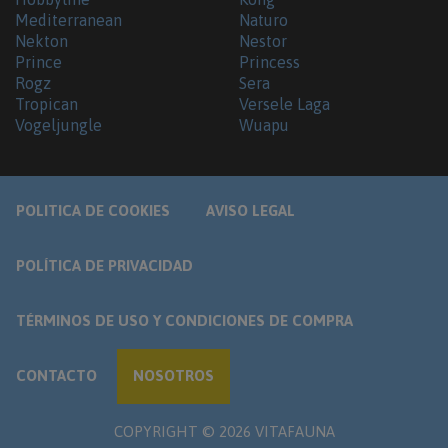
Mediterranean
Naturo
Nekton
Nestor
Prince
Princess
Rogz
Sera
Tropican
Versele Laga
Vogeljungle
Wuapu
POLITICA DE COOKIES
AVISO LEGAL
POLÍTICA DE PRIVACIDAD
TÉRMINOS DE USO Y CONDICIONES DE COMPRA
CONTACTO
NOSOTROS
COPYRIGHT ©
2026
VITAFAUNA