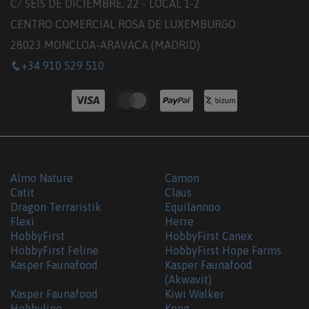
C/ SEIS DE DICIEMBRE, 22 - LOCAL 1-2
CENTRO COMERCIAL ROSA DE LUXEMBURGO
28023 MONCLOA-ARAVACA (MADRID)
+34 910 529 510
Almo Nature
Camon
Catit
Claus
Dragon Terraristik
Equilannoo
Flexi
Herre
HobbyFirst
HobbyFirst Canex
HobbyFirst Feline
HobbyFirst Hope Farms
Kasper Faunafood
Kasper Faunafood
(Akwavit)
Kasper Faunafood
Kiwi Walker
Hobbyline
Kong