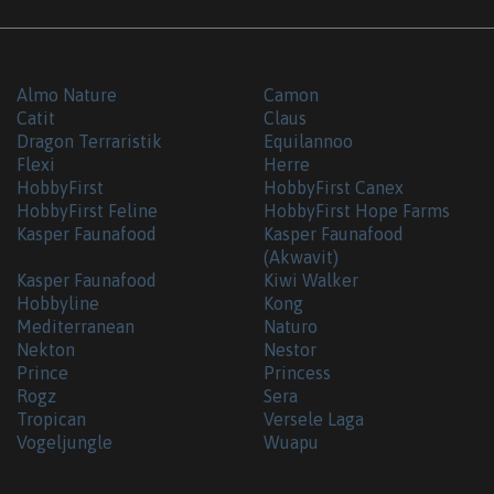
Almo Nature
Camon
Catit
Claus
Dragon Terraristik
Equilannoo
Flexi
Herre
HobbyFirst
HobbyFirst Canex
HobbyFirst Feline
HobbyFirst Hope Farms
Kasper Faunafood
Kasper Faunafood
(Akwavit)
Kasper Faunafood
Kiwi Walker
Hobbyline
Kong
Mediterranean
Naturo
Nekton
Nestor
Prince
Princess
Rogz
Sera
Tropican
Versele Laga
Vogeljungle
Wuapu