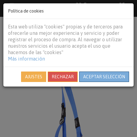
33 €
55
Envío gratuito pedidos superiores a
España peninsular,
€
44 €
Política de cookies
Baleares y
Portugal peninsular
person
shopping_cart
Esta web utiliza "cookies" propias y de terceros para
Tog
ofrecerle una mejor experiencia y servicio y poder
nav
registrar el proceso de compra. Al navegar o utilizar
nuestros servicios el usuario acepta el uso que
hacemos de las "cookies"
Más información
AJUSTES
RECHAZAR
ACEPTAR SELECCIÓN