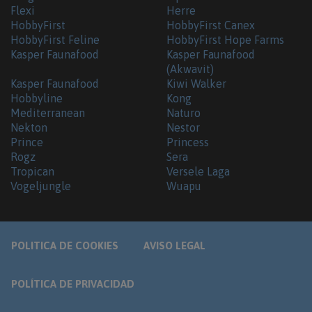
Flexi
Herre
HobbyFirst
HobbyFirst Canex
HobbyFirst Feline
HobbyFirst Hope Farms
Kasper Faunafood
Kasper Faunafood
(Akwavit)
Kasper Faunafood
Kiwi Walker
Hobbyline
Kong
Mediterranean
Naturo
Nekton
Nestor
Prince
Princess
Rogz
Sera
Tropican
Versele Laga
Vogeljungle
Wuapu
POLITICA DE COOKIES
AVISO LEGAL
POLÍTICA DE PRIVACIDAD