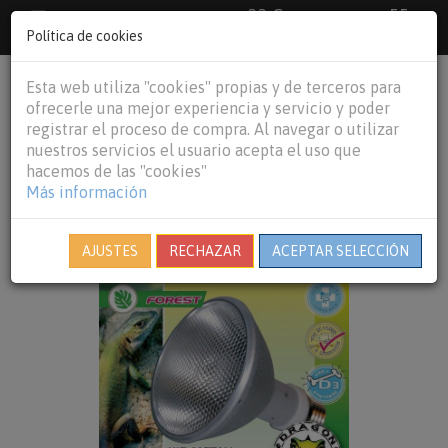
33 €
55
Envío gratuito pedidos superiores a
España peninsular,
€
44 €
Política de cookies
Baleares y
Portugal peninsular
person
shopping_cart
Esta web utiliza "cookies" propias y de terceros para
Tog
ofrecerle una mejor experiencia y servicio y poder
nav
registrar el proceso de compra. Al navegar o utilizar
nuestros servicios el usuario acepta el uso que
hacemos de las "cookies"
Más información
AJUSTES
RECHAZAR
ACEPTAR SELECCIÓN