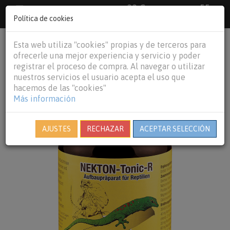
33 €
55
Envío gratuito pedidos superiores a
España peninsular,
€
44 €
Política de cookies
Baleares y
Portugal peninsular
person
shopping_cart
Esta web utiliza "cookies" propias y de terceros para
Tog
ofrecerle una mejor experiencia y servicio y poder
nav
registrar el proceso de compra. Al navegar o utilizar
nuestros servicios el usuario acepta el uso que
hacemos de las "cookies"
Más información
AJUSTES
RECHAZAR
ACEPTAR SELECCIÓN