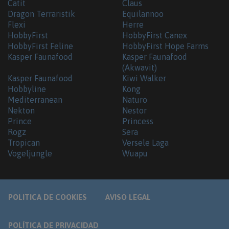
Catit
Claus
Dragon Terraristik
Equilannoo
Flexi
Herre
HobbyFirst
HobbyFirst Canex
HobbyFirst Feline
HobbyFirst Hope Farms
Kasper Faunafood
Kasper Faunafood
(Akwavit)
Kasper Faunafood
Kiwi Walker
Hobbyline
Kong
Mediterranean
Naturo
Nekton
Nestor
Prince
Princess
Rogz
Sera
Tropican
Versele Laga
Vogeljungle
Wuapu
POLITICA DE COOKIES
AVISO LEGAL
POLÍTICA DE PRIVACIDAD