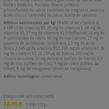
fosfato dicálcico, fructosa, cloruro potásico,
glicerofosfato de calcio, carbonato de magnesio, sacarosa,
ácido silícico, carbonato de calcio, aceite de cártamo.
Aditivos nutricionales por kg:
39 600 UI de vitamina A,
2.570 UI de vitamina D3, 40 mg de vitamina E, 24 mg de
vitamina B1, 27 mg de vitamina B2 (riboflavina), 20 mg de
d-pantotenato de calcio, 60 mg de niacinamida, 17 mg de
vitamina B6 (piridoxina clorhidrato), 1,3 mg de ácido
fólico, 2.345 μg de vitamina B12, 200 mg de vitamina C, 8
mg de vitamina K3, 10 230 μg de biotina, 100 mg de
cloruro de colina, 36 mg de hierro (sulfato de hierro), 5,3
mg de cinc (sulfato de cinc), 9 mg de cobre (sulfato de
cobre), 8 mg de manganeso (óxido de manganeso)
Aditivo tecnológico:
conservante
Codigo EAN: 0733309258055
18,90 €
9,45€/100gr